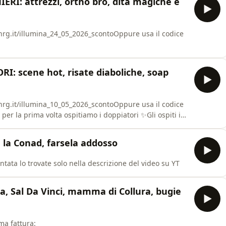
IERI: attrezzi, ortho bro, dita magiche e
stnrg.it/illumina_24_05_2026_scontoOppure usa il codice
RI: scene hot, risate diaboliche, soap
stnrg.it/illumina_10_05_2026_scontoOppure usa il codice
er la prima volta ospitiamo i doppiatori ✨Gli ospiti in
lidori, Benedetta Degli Innocenti, Elena Perino, Flavio
 la Conad, farsela addosso
ntata lo trovate solo nella descrizione del video su YT
a, Sal Da Vinci, mamma di Collura, bugie
ma fattura: