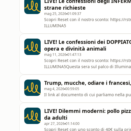
LIVE! Le confessioni degli INFERM
strane richieste
mag 25, 2026
01:09:37
Scopri Reset con il nostro sconto: https://r
ILLUMINA5
LIVE! Le confessioni dei DOPPIATO
opera e divinità animali
mag 11, 2026
01:47:13
Scopri Reset con il nostro sconto: https://r
ILLUMINA5Questa sera sul palco di Illumina p
ordine di entrata: Valentina Favazza, Alex Po
AquilonePuntata sponsorizzata da Reset
Trump, mucche, odiare i francesi,
mag 4, 2026
00:59:05
Il link al documento di cui parliamo nella pu
LIVE! Dilemmi moderni: pollo pizz
da adulti
apr 27, 2026
01:14:00
Scopri Reset con uno sconto di 40€ sulla pri