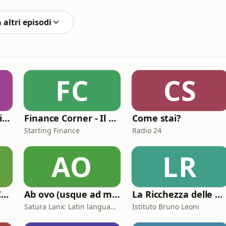
 altri episodi
FC
CS
italianofacile2.0 - l'italiano con le canzoni
Finance Corner - Il podcast di Starting Finance
Come stai?
Starting Finance
Radio 24
AO
LR
A TUTTO GAZ PODCAST
Ab ovo (usque ad mala)
La Ricchezza delle Nazioni
Satura Lanx: Latin language and literature for beginners.
Istituto Bruno Leoni