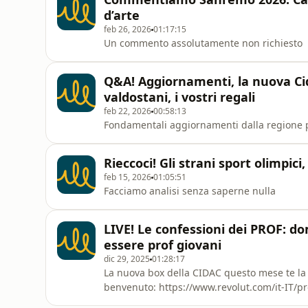
d’arte
feb 26, 2026
01:17:15
Un commento assolutamente non richiesto
Q&A! Aggiornamenti, la nuova Cida
valdostani, i vostri regali
feb 22, 2026
00:58:13
Fondamentali aggiornamenti dalla regione 
Rieccoci! Gli strani sport olimpic
feb 15, 2026
01:05:51
Facciamo analisi senza saperne nulla
LIVE! Le confessioni dei PROF: do
essere prof giovani
dic 29, 2025
01:28:17
La nuova box della CIDAC questo mese te la r
benvenuto: https://www.revolut.com/it-IT/p
compra la Box con tutte le buste: https://ci