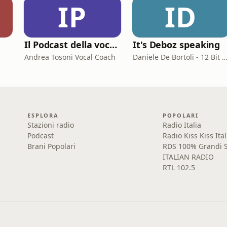
IP
ID
a
Il Podcast della voce e del canto
It's Deboz speaking
Andrea Tosoni Vocal Coach
Daniele De Bortoli - 12 Bit Retrogaming Tr
ESPLORA
POPOLARI
Stazioni radio
Radio Italia
Podcast
Radio Kiss Kiss Ital
Brani Popolari
RDS 100% Grandi S
ITALIAN RADIO
RTL 102.5