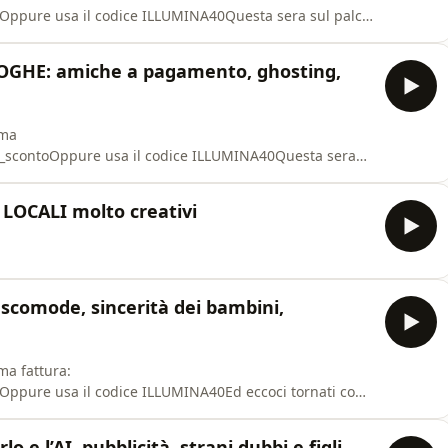
toOppure usa il codice ILLUMINA40Questa sera sul palco
ttezziamo uno nuovo: l&#39;esperto di panchine!
OLOGHE: amiche a pagamento, ghosting,
ima
026_scontoOppure usa il codice ILLUMINA40Questa sera
icologhe! ✨Le ospiti (in ordine di entrata):- Annalisa
ena Mangiardi Ranieri- Francesca Maria BeccuCondotto
LOCALI molto creativi
set
 scomode, sincerità dei bambini,
ma fattura:
oOppure usa il codice ILLUMINA40Ed eccoci tornati con
ppo 💅Puntata sponsorizzata da Reset
 l’AI, pubblicità, strani dubbi e figli