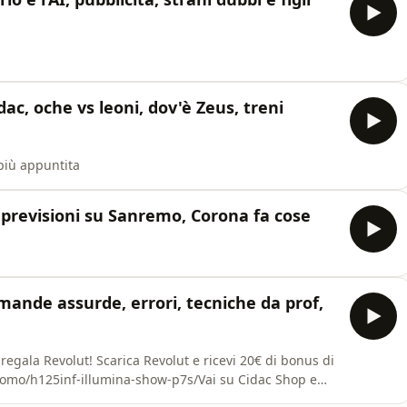
c, oche vs leoni, dov'è Zeus, treni
più appuntita
i, previsioni su Sanremo, Corona fa cose
mande assurde, errori, tecniche da prof,
egala Revolut! Scarica Revolut e ricevi 20€ di bonus di
romo/h125inf-illumina-show-p7s/Vai su Cidac Shop e
dacshop.itPuntata sponsorizzata da Revolut e Gros Cidac