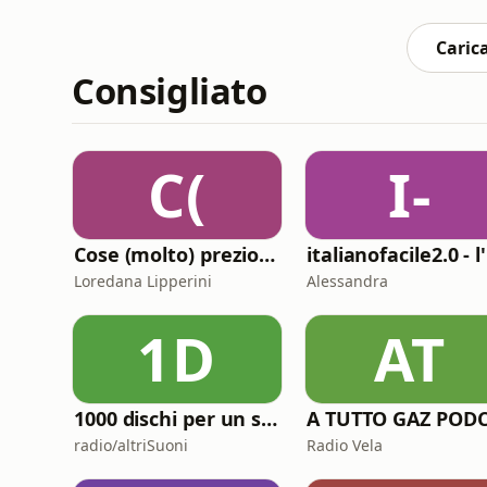
Carica
Consigliato
C(
I-
Cose (molto) preziose
Loredana Lipperini
Alessandra
1D
AT
1000 dischi per un secolo
radio/altriSuoni
Radio Vela