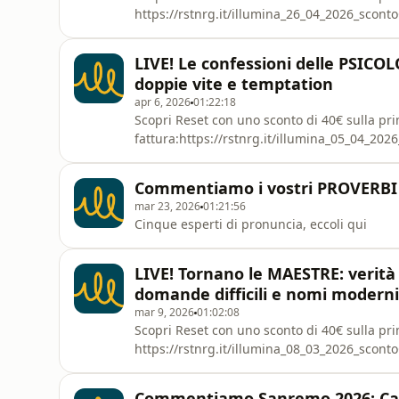
https://rstnrg.it/illumina_26_04_2026_scon
di Illumina tornano gli ospiti fissi e ne ba
✨Puntata sponsorizzata da Reset
LIVE! Le confessioni delle PSIC
doppie vite e temptation
apr 6, 2026
01:22:18
Scopri Reset con uno sconto di 40€ sulla pr
fattura:https://rstnrg.it/illumina_05_04_2
per la prima volta sul palco di Illumina le ps
Carrera- Silvia Borgonovo- Greta Mauri- El
Commentiamo i vostri PROVERBI 
da Luca DodaroPuntata sponsorizzata da Re
mar 23, 2026
01:21:56
Cinque esperti di pronuncia, eccoli qui
LIVE! Tornano le MAESTRE: verità
domande difficili e nomi moderni
mar 9, 2026
01:02:08
Scopri Reset con uno sconto di 40€ sulla pri
https://rstnrg.it/illumina_08_03_2026_scont
le maestre, questa volta senza nessun into
Commentiamo Sanremo 2026: Carlo e