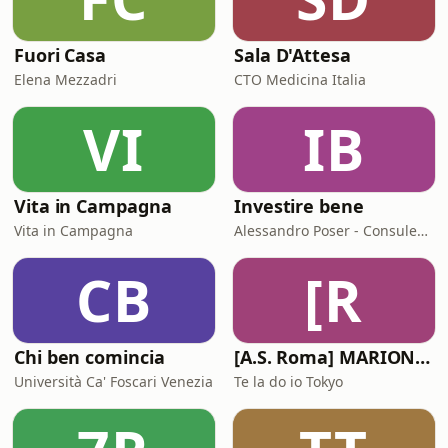
Fuori Casa
Sala D'Attesa
Elena Mezzadri
CTO Medicina Italia
VI
IB
Vita in Campagna
Investire bene
Vita in Campagna
Alessandro Poser - Consulente Finanziario Fineco
CB
[R
Chi ben comincia
[A.S. Roma] MARIONE - Il portale della ControInformazione GialloRossa
Università Ca' Foscari Venezia
Te la do io Tokyo