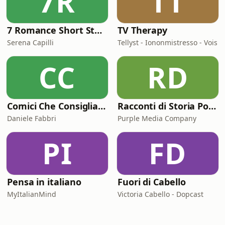
7R
TT
7 Romance Short Stories in Italian (Graded Reader for Intermediate Learners (CEFR B1-B2)
TV Therapy
Serena Capilli
Tellyst - Iononmistresso - Vois
CC
RD
Comici Che Consigliano Cose
Racconti di Storia Podcast
Daniele Fabbri
Purple Media Company
PI
FD
Pensa in italiano
Fuori di Cabello
MyItalianMind
Victoria Cabello - Dopcast