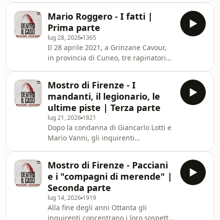
rapinatori escono dalla gioielleria e
Mario Roggero - I fatti |
tentano la fuga, il pericolo non è più
Prima parte
attuale. Viene quindi meno uno dei
lug 28, 2026
1365
requisiti essenziali della legittima
Il 28 aprile 2021, a Grinzane Cavour,
difesa. La difesa di Mario Roggero
in provincia di Cuneo, tre rapinatori
sostiene che il gioielliere temesse per
fanno irruzione nella gioielleria di
la moglie, ma questa ricostruzione
Mario Roggero. Dopo essersi
viene smentita, secondo le sentenze,
Mostro di Firenze - I
impossessati della refurtiva, escono
mandanti, il legionario, le
dal negozio e tentano la fuga. A quel
ultime piste | Terza parte
punto Roggero li insegue
lug 21, 2026
1821
impugnando una pistola che
Dopo la condanna di Giancarlo Lotti e
custodiva all'interno dell'attività.
Mario Vanni, gli inquirenti
Mentre i tre stanno per salire in auto,
concentrano le indagini sul possibile
apre il fuoco. Due rapinatori vengono
movente dei delitti. Le procure di
uccisi, il terzo
Mostro di Firenze - Pacciani
Perugia e Firenze approfondiscono la
e i "compagni di merende" |
pista di un presunto circolo altolocato
Seconda parte
che avrebbe commissionato gli
lug 14, 2026
1919
omicidi del Mostro ai cosiddetti
Alla fine degli anni Ottanta gli
Compagni di Merende. Tra gli
inquirenti concentrano i loro sospetti