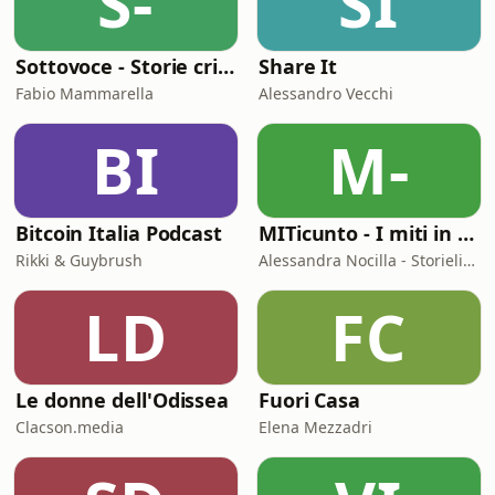
S-
SI
Sottovoce - Storie criminali
Share It
Fabio Mammarella
Alessandro Vecchi
BI
M-
Bitcoin Italia Podcast
MITicunto - I miti in prima persona
Rikki & Guybrush
Alessandra Nocilla - Storielibere.fm
LD
FC
Le donne dell'Odissea
Fuori Casa
Clacson.media
Elena Mezzadri