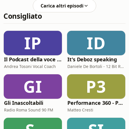
di 3 mesi. Insieme a Pablo e a Mauro,
figlio, senza però d
Carica altri episodi
Valentina Petrini: giornalista e
Consigliato
conduttrice televisiva, nata e cresciuta
a Taranto, considerata una delle voci
più autorevoli del giornalismo
ambientale e che ha scritto il cielo
IP
ID
oltre le polveri. Anni di cure
Il Podcast della voce e del canto
It's Deboz speaking
Andrea Tosoni Vocal Coach
Daniele De Bortoli - 12 Bit Retrogaming Trieste
GI
P3
Gli Inascoltabili
Performance 360 - Prestazione e Benessere
Radio Roma Sound 90 FM
Matteo Cresti