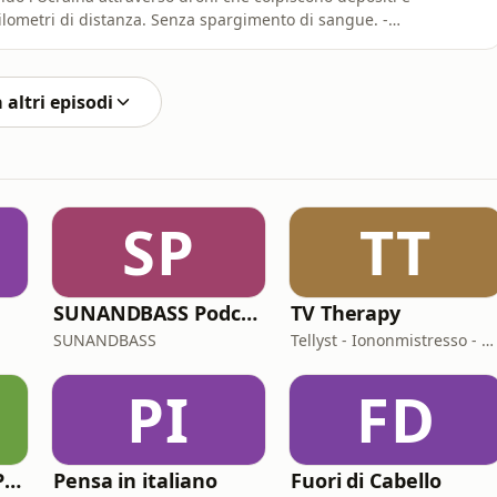
 chilometri di distanza. Senza spargimento di sangue. -
ituirli con l&rsquo;A.I. Poi scopre che l&rsquo;A.I. non
riassume. -La Cina ha inventato un modo per incrementar
 altri episodi
SP
TT
SUNANDBASS Podcast
TV Therapy
SUNANDBASS
Tellyst - Iononmistresso - Vois
PI
FD
Racconti di Storia Podcast
Pensa in italiano
Fuori di Cabello