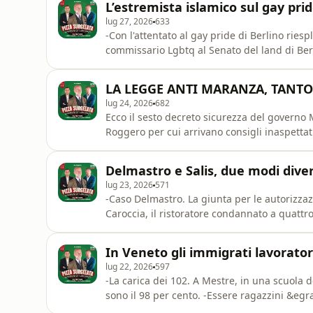
L’estremista islamico sul gay pri
lug 27, 2026
633
-Con l'attentato al gay pride di Berlino ries
commissario Lgbtq al Senato del land di Ber
la chiesa &egrave; omofoba" dice. -Facciam
l'imputabilit&agrave; dei minorenni: cosa c
LA LEGGE ANTI MARANZA, TANTO
Mucche chiassose: a S
lug 24, 2026
682
Ecco il sesto decreto sicurezza del governo 
Roggero per cui arrivano consigli inaspettat
tasse &ldquo;. Il singolare appello dei mili
information.
Delmastro e Salis, due modi divers
lug 23, 2026
571
-Caso Delmastro. La giunta per le autorizzazi
Caroccia, il ristoratore condannato a quattro
Salis condannata per aver licenziato &ldquo
dovr&#224; risarcirli per oltre 300mila euro.
In Veneto gli immigrati lavorator
professo
lug 22, 2026
597
-La carica dei 102. A Mestre, in una scuola 
sono il 98 per cento. -Essere ragazzini &eg
minori di 18 anni trovati a fumare. E in Franci