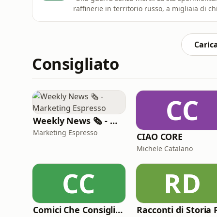
raffinerie in territorio russo, a migliaia di
Ford licenzia centinaia di ingegneri per sost
&egrave; capace di fare il loro lavoro e li 
Carica
Consigliato
CC
Weekly News 🗞️ - Marketing Espresso
Marketing Espresso
CIAO CORE
Michele Catalano
CC
RD
Comici Che Consigliano Cose