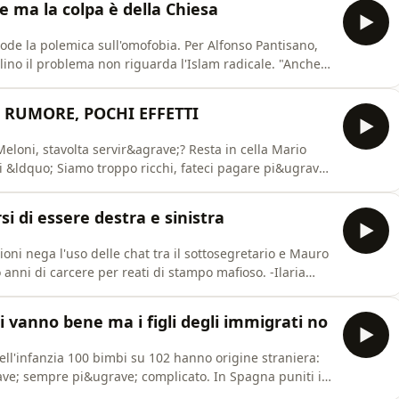
de ma la colpa è della Chiesa
plode la polemica sull'omofobia. Per Alfonso Pantisano,
lino il problema non riguarda l'Islam radicale. "Anche
o chiarezza sulle nuove norme che riguarda
ambier&agrave; davvero per chi ha da 14 a 17 anni? -
 RUMORE, POCHI EFFETTI
Meloni, stavolta servir&agrave;? Resta in cella Mario
i &ldquo; Siamo troppo ricchi, fateci pagare pi&ugrave;
onari britanniSee omnystudio.com/listener for privacy
i di essere destra e sinistra
oni nega l'uso delle chat tra il sottosegretario e Mauro
 anni di carcere per reati di stampo mafioso. -Ilaria
;senza giusta causa&rdquo; due collaboratori:
 -"Cari ragazzi, non dimenticate Gaza". La lettera di un
i vanno bene ma i figli degli immigrati no
dell'infanzia 100 bimbi su 102 hanno origine straniera:
rave; sempre pi&ugrave; complicato. In Spagna puniti i
a vietato l'uso dei social sotto i 15 anni. -Dal calcio al