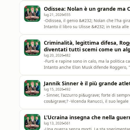
ventennio. Claudio Lotito rispolvera uno dei
Odissea: Nolan è un grande ma 
lug 21, 2026
555
-Odissea, il genio &#232; Nolan che l'ha gir
Intanto il libro su Ulisse &#232; in testa alle
verso l'ultradestra che pi&#249; destra non
legale per l&rsquo;aperitivo. Potr&#224; fa
Criminalità, legittima difesa, Ro
omnystudio.co
diventati tutti scemi come un al
lug 20, 2026
482
-Furti e rapine sono in calo, ma la politica 
Intanto anche Elon Musk difende Roggero, "L
"giudice e Pm dovrebbero essere condannati".
della sede di Futuro Nazionale, trasformata
Jannik Sinner è il più grande atl
for
lug 15, 2026
492
- Sinner, l'azzurro pi&ugrave; forte di se
cos&igrave;? -Vicenda Ranucci, il suo legal
&ldquo;Troppe congetture e insinuazioni". -La
parroco, migrante dal Congo, ha detto no.Se
L’Ucraina insegna che nella guerr
lug 13, 2026
561
-Una guerra senza morti. La sta sperimentan