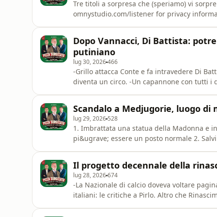
Tre titoli a sorpresa che (speriamo) vi sorp
omnystudio.com/listener for privacy informa
Dopo Vannacci, Di Battista: potr
putiniano
lug 30, 2026
466
-Grillo attacca Conte e fa intravedere Di Batt
diventa un circo. -Un capannone con tutti i
supermercato. Dai quadri alle mozzarelle il 
istruzione per non farla diventare un salas
Scandalo a Medjugorie, luogo di mir
lug 29, 2026
528
1. Imbrattata una statua della Madonna e i
pi&ugrave; essere un posto normale 2. Salvi
news &egrave; uno strumento quotidiani 3. 
targa polacca?See omnystudio.com/listener f
Il progetto decennale della rinas
lug 28, 2026
674
-La Nazionale di calcio doveva voltare pagin
italiani: le critiche a Pirlo. Altro che Rinas
di 17 centesimi ma solo fino al 6 agosto. Poi 
bambini. Non si possono pi&ugrave; catturar