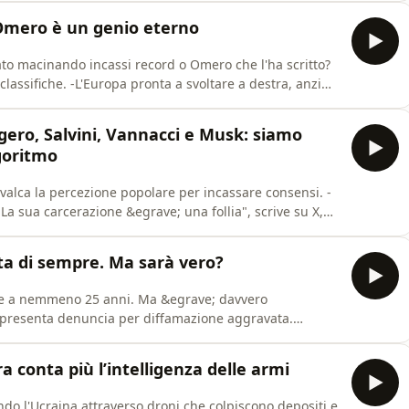
 pi&ugrave; noti slogan di epoca fascista: &ldquo;Cr
Omero è un genio eterno
ato macinando incassi record o Omero che l'ha scritto?
 classifiche. -L'Europa pronta a svoltare a destra, anzi
 si pu&#242;. -82enne americana vince la battaglia
re l&rsquo;Happy hour nella casa di riposo.See
ggero, Salvini, Vannacci e Musk: siamo
goritmo
cavalca la percezione popolare per incassare consensi. -
a sua carcerazione &egrave; una follia", scrive su X,
 -Da sede di partito a kebabberia. L'incredibile storia
 a colpi di post su Google.See omnystudio.com/listener
eta di sempre. Ma sarà vero?
mpre a nemmeno 25 anni. Ma &egrave; davvero
e presenta denuncia per diffamazione aggravata.
 Pastasciutta antifascista cancellata ad Ascoli. Il
e omnystudio.com/listener for privacy information.
a conta più l’intelligenza delle armi
do l'Ucraina attraverso droni che colpiscono depositi e