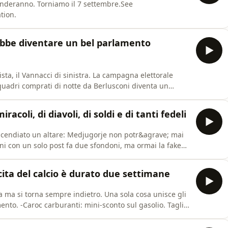
renderanno. Torniamo il 7 settembre.See
tion.
ebbe diventare un bel parlamento
ista, il Vannacci di sinistra. La campagna elettorale
 quadri comprati di notte da Berlusconi diventa un
passo &egrave; breve. -Si va tutti in vacanza. Qualche
so.See omnystudio.com/listener for privacy information.
acoli, di diavoli, di soldi e di tanti fedeli
ncendiato un altare: Medjugorje non potr&agrave; mai
ni con un solo post fa due sfondoni, ma ormai la fake
Che cosa ci fanno 14 mila macchine a Napoli con la
or privacy information.
cita del calcio è durato due settimane
a ma si torna sempre indietro. Una sola cosa unisce gli
cimento. -Caroc carburanti: mini-sconto sul gasolio. Taglio
si vedr&agrave;. -L'ultimo divieto italiano riguarda i
e granchi nel secchiello in spiaggia per gioco. Pe