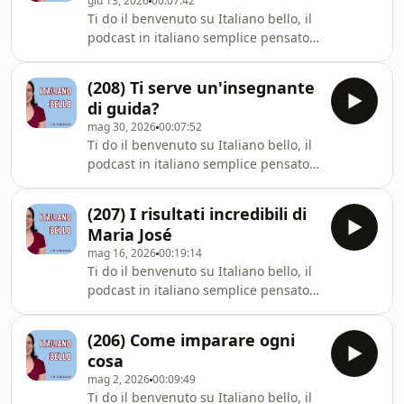
giu 13, 2026
00:07:42
puoi attivare i sottotitoli.Ecco cosa
Ti do il benvenuto su Italiano bello, il
puoi fare dopo aver ascoltato
podcast in italiano semplice pensato
l&#39;episodio:🚀 ISCRIVITI AL CORSO
per chi vuole imparare l&#39;italiano
GRATUITO:► &quot;Pronti, pa
o semplicemente migliorare. Tutti gli
(208) Ti serve un'insegnante
episodi sono disponibili in formato
di guida?
video ⁠⁠⁠⁠⁠⁠⁠⁠⁠⁠⁠⁠⁠⁠⁠⁠⁠⁠⁠⁠⁠⁠sul mio canale YouTube⁠⁠⁠⁠⁠⁠⁠⁠⁠⁠⁠⁠⁠⁠⁠⁠⁠⁠⁠⁠⁠⁠, dove
mag 30, 2026
00:07:52
puoi attivare i sottotitoli.Ecco cosa
Ti do il benvenuto su Italiano bello, il
puoi fare dopo aver ascoltato
podcast in italiano semplice pensato
l&#39;episodio:🚀 ISCRIVITI AL CORSO
per chi vuole imparare l&#39;italiano
GRATUITO:► &quot;Pronti, pa
o semplicemente migliorare. Tutti gli
(207) I risultati incredibili di
episodi sono disponibili in formato
Maria José
video ⁠⁠⁠⁠⁠⁠⁠⁠⁠⁠⁠⁠⁠⁠⁠⁠⁠⁠⁠⁠⁠⁠sul mio canale YouTube⁠⁠⁠⁠⁠⁠⁠⁠⁠⁠⁠⁠⁠⁠⁠⁠⁠⁠⁠⁠⁠⁠, dove
mag 16, 2026
00:19:14
puoi attivare i sottotitoli.Ecco cosa
Ti do il benvenuto su Italiano bello, il
puoi fare dopo aver ascoltato
podcast in italiano semplice pensato
l&#39;episodio:🚀 ISCRIVITI AL CORSO
per chi vuole imparare l&#39;italiano
GRATUITO:► &quot;Pronti, pa
o semplicemente migliorare. Tutti gli
(206) Come imparare ogni
episodi sono disponibili in formato
cosa
video ⁠⁠⁠⁠⁠⁠⁠⁠⁠⁠⁠⁠⁠⁠⁠⁠⁠⁠⁠⁠⁠⁠sul mio canale YouTube⁠⁠⁠⁠⁠⁠⁠⁠⁠⁠⁠⁠⁠⁠⁠⁠⁠⁠⁠⁠⁠⁠, dove
mag 2, 2026
00:09:49
puoi attivare i sottotitoli.Ecco cosa
Ti do il benvenuto su Italiano bello, il
puoi fare dopo aver ascoltato