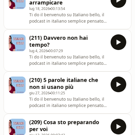
arrampicare
video ⁠⁠⁠⁠⁠⁠⁠⁠⁠⁠⁠⁠⁠⁠⁠⁠⁠⁠⁠⁠⁠⁠⁠sul mio canale YouTube⁠⁠⁠⁠⁠⁠⁠⁠⁠⁠⁠⁠⁠⁠⁠⁠⁠⁠⁠⁠⁠⁠⁠, dove
lug 18, 2026
00:13:54
puoi attivare i sottotitoli.Ecco cosa
Ti do il benvenuto su Italiano bello, il
puoi fare dopo aver ascoltato
podcast in italiano semplice pensato
l&#39;episodio:🚀 ISCRIVITI AL CORSO
per chi vuole imparare l'italiano o
GRATUITO:► &quot;Pronti,
semplicemente migliorare. Tutti gli
(211) Davvero non hai
episodi sono disponibili in formato
tempo?
video ⁠⁠⁠⁠⁠⁠⁠⁠⁠⁠⁠⁠⁠⁠⁠⁠⁠⁠⁠⁠⁠⁠⁠sul mio canale YouTube⁠⁠⁠⁠⁠⁠⁠⁠⁠⁠⁠⁠⁠⁠⁠⁠⁠⁠⁠⁠⁠⁠⁠, dove
lug 4, 2026
00:07:29
puoi attivare i sottotitoli.Ecco cosa
Ti do il benvenuto su Italiano bello, il
puoi fare dopo aver ascoltato
podcast in italiano semplice pensato
l'episodio:🚀 ISCRIVITI AL CORSO
per chi vuole imparare l&#39;italiano
GRATUITO:► "Pronti, partenza... v
o semplicemente migliorare. Tutti gli
(210) 5 parole italiane che
episodi sono disponibili in formato
non si usano più
video ⁠⁠⁠⁠⁠⁠⁠⁠⁠⁠⁠⁠⁠⁠⁠⁠⁠⁠⁠⁠⁠⁠sul mio canale YouTube⁠⁠⁠⁠⁠⁠⁠⁠⁠⁠⁠⁠⁠⁠⁠⁠⁠⁠⁠⁠⁠⁠, dove
giu 27, 2026
00:11:25
puoi attivare i sottotitoli.Ecco cosa
Ti do il benvenuto su Italiano bello, il
puoi fare dopo aver ascoltato
podcast in italiano semplice pensato
l&#39;episodio:🚀 ISCRIVITI AL CORSO
per chi vuole imparare l&#39;italiano
GRATUITO:► &quot;Pronti, pa
o semplicemente migliorare. Tutti gli
(209) Cosa sto preparando
episodi sono disponibili in formato
per voi
video ⁠⁠⁠⁠⁠⁠⁠⁠⁠⁠⁠⁠⁠⁠⁠⁠⁠⁠⁠⁠⁠⁠sul mio canale YouTube⁠⁠⁠⁠⁠⁠⁠⁠⁠⁠⁠⁠⁠⁠⁠⁠⁠⁠⁠⁠⁠⁠, dove