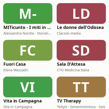
M-
LD
MITicunto - I miti in prima persona
Le donne dell'Odissea
Alessandra Nocilla - Storielibere.fm
Clacson.media
FC
SD
Fuori Casa
Sala D'Attesa
Elena Mezzadri
CTO Medicina Italia
VI
TT
Vita in Campagna
TV Therapy
Vita in Campagna
Tellyst - Iononmistresso - Vois