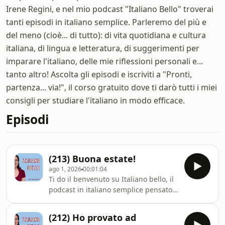
Irene Regini, e nel mio podcast "Italiano Bello" troverai
tanti episodi in italiano semplice. Parleremo del più e
del meno (cioè... di tutto): di vita quotidiana e cultura
italiana, di lingua e letteratura, di suggerimenti per
imparare l'italiano, delle mie riflessioni personali e...
tanto altro! Ascolta gli episodi e iscriviti a "Pronti,
partenza... via!", il corso gratuito dove ti darò tutti i miei
consigli per studiare l'italiano in modo efficace.
Episodi
(213) Buona estate!
ago 1, 2026
00:01:04
Ti do il benvenuto su Italiano bello, il
podcast in italiano semplice pensato
per chi vuole imparare l&#39;italiano
o semplicemente migliorare. Tutti gli
(212) Ho provato ad
episodi sono disponibili in formato