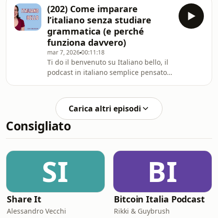
o semplicemente migliorare. Tutti gli
(202) Come imparare
episodi sono disponibili in formato
l’italiano senza studiare
video ⁠⁠⁠⁠⁠⁠⁠⁠⁠⁠⁠⁠⁠⁠⁠⁠⁠⁠⁠⁠⁠sul mio canale YouTube⁠⁠⁠⁠⁠⁠⁠⁠⁠⁠⁠⁠⁠⁠⁠⁠⁠⁠⁠⁠⁠, dove
grammatica (e perché
puoi attivare i sottotitoli.Ecco cosa
funziona davvero)
puoi fare dopo aver ascoltato
mar 7, 2026
00:11:18
l&#39;episodio:🚀 ISCRIVITI AL CORSO
Ti do il benvenuto su Italiano bello, il
GRATUITO:► &quot;Pronti, part
podcast in italiano semplice pensato
per chi vuole imparare l'italiano o
semplicemente migliorare. Tutti gli
episodi sono disponibili in formato
Carica altri episodi
video ⁠⁠⁠⁠⁠⁠⁠⁠⁠⁠⁠⁠⁠⁠⁠⁠⁠⁠⁠⁠sul mio canale YouTube⁠⁠⁠⁠⁠⁠⁠⁠⁠⁠⁠⁠⁠⁠⁠⁠⁠⁠⁠⁠, dove
Consigliato
puoi attivare i sottotitoli.Ecco cosa
puoi fare dopo aver ascoltato
l'episodio:🚀 ISCRIVITI AL CORSO
GRATUITO:► "Pronti, partenza... via!":
SI
BI
Share It
Bitcoin Italia Podcast
Alessandro Vecchi
Rikki & Guybrush