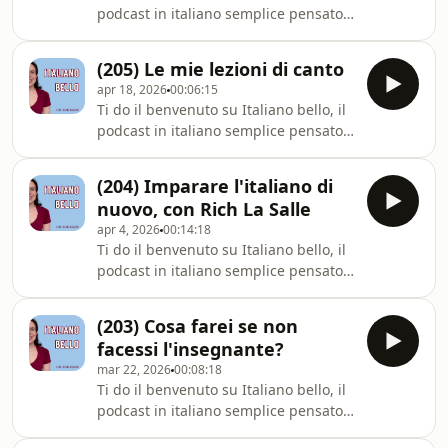
podcast in italiano semplice pensato
l&#39;episodio:🚀 ISCRIVITI AL CORSO
per chi vuole imparare l&#39;italiano
GRATUITO:► &quot;Pronti, pa
o semplicemente migliorare. Tutti gli
(205) Le mie lezioni di canto
episodi sono disponibili in formato
apr 18, 2026
00:06:15
video ⁠⁠⁠⁠⁠⁠⁠⁠⁠⁠⁠⁠⁠⁠⁠⁠⁠⁠⁠⁠⁠⁠sul mio canale YouTube⁠⁠⁠⁠⁠⁠⁠⁠⁠⁠⁠⁠⁠⁠⁠⁠⁠⁠⁠⁠⁠⁠, dove
Ti do il benvenuto su Italiano bello, il
puoi attivare i sottotitoli.Ecco cosa
podcast in italiano semplice pensato
puoi fare dopo aver ascoltato
per chi vuole imparare l&#39;italiano
l&#39;episodio:🚀 ISCRIVITI AL CORSO
o semplicemente migliorare. Tutti gli
GRATUITO:► &quot;Pronti, pa
(204) Imparare l'italiano di
episodi sono disponibili in formato
nuovo, con Rich La Salle
video ⁠⁠⁠⁠⁠⁠⁠⁠⁠⁠⁠⁠⁠⁠⁠⁠⁠⁠⁠⁠⁠⁠sul mio canale YouTube⁠⁠⁠⁠⁠⁠⁠⁠⁠⁠⁠⁠⁠⁠⁠⁠⁠⁠⁠⁠⁠⁠, dove
apr 4, 2026
00:14:18
puoi attivare i sottotitoli.Ecco cosa
Ti do il benvenuto su Italiano bello, il
puoi fare dopo aver ascoltato
podcast in italiano semplice pensato
l&#39;episodio:🚀 ISCRIVITI AL CORSO
per chi vuole imparare l&#39;italiano
GRATUITO:► &quot;Pronti, pa
o semplicemente migliorare. Tutti gli
(203) Cosa farei se non
episodi sono disponibili in formato
facessi l'insegnante?
video ⁠⁠⁠⁠⁠⁠⁠⁠⁠⁠⁠⁠⁠⁠⁠⁠⁠⁠⁠⁠⁠⁠sul mio canale YouTube⁠⁠⁠⁠⁠⁠⁠⁠⁠⁠⁠⁠⁠⁠⁠⁠⁠⁠⁠⁠⁠⁠, dove
mar 22, 2026
00:08:18
puoi attivare i sottotitoli.Ecco cosa
Ti do il benvenuto su Italiano bello, il
puoi fare dopo aver ascoltato
podcast in italiano semplice pensato
l&#39;episodio:🚀 ISCRIVITI AL CORSO
per chi vuole imparare l&#39;italiano
GRATUITO:► &quot;Pronti, pa