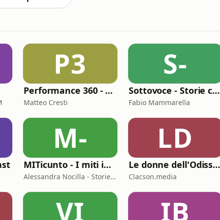
P3
S-
Performance 360 - Prestazione e Benessere
Sottovoce - Storie criminali
M
Matteo Cresti
Fabio Mammarella
M-
LD
ast
MITicunto - I miti in prima persona
Le donne dell'Odisse
Alessandra Nocilla - Storielibere.fm
Clacson.media
VI
IB