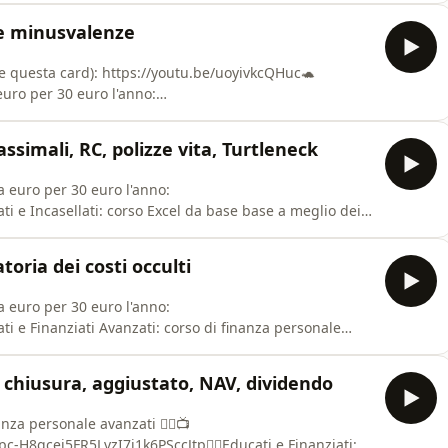
://www.turtleneck.com/goto/pcl💳Curve, la carta per
le minusvalenze
e.com/join#D554KZ5D👕 Negozio
e questa card): https://youtu.be/uoyivkcQHuc🐢
euro per 30 euro l'anno:
ti e Incasellati: corso Excel da base base a meglio dei
t?list=PLfuzpc-H8qccJ68Xd23lpNpS5_qgzj-5K&amp;si=VFiuc-
ssimali, RC, polizze vita, Turtleneck
ow/6be8GuUE
a euro per 30 euro l'anno:
ti e Incasellati: corso Excel da base base a meglio dei
t?list=PLfuzpc-H8qccJ68Xd23lpNpS5_qgzj-5K&amp;si=VFiuc-
w/6be8GuUE3DvvdulEYLuHR0👇🏻Educati e Finanziati:
oria dei costi occulti
📺 htt
a euro per 30 euro l'anno:
ti e Finanziati Avanzati: corso di finanza personale
list?list=PLfuzpc-H8qcei5FR5LvzI7j1k6PSccJtp👇🏻Educati
 base base 👇🏻📺 https://youtube.com/playlist?
, chiusura, aggiustato, NAV, dividendo
h&amp;si=oPLV
nanza personale avanzati 👇🏻📺
c-H8qcei5FR5LvzI7j1k6PSccJtp👇🏻Educati e Finanziati: