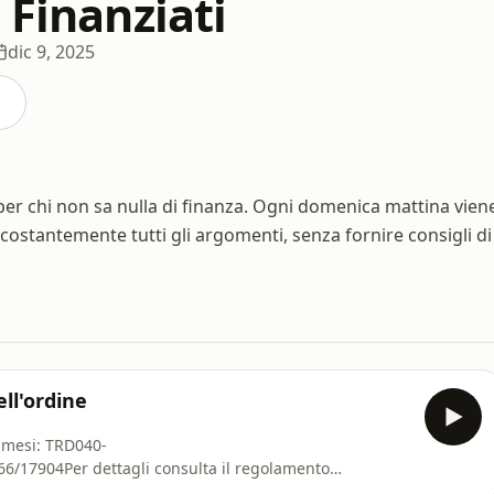
 Finanziati
dic 9, 2025
per chi non sa nulla di finanza. Ogni domenica mattina vien
ostantemente tutti gli argomenti, senza fornire consigli di
ell'ordine
6 mesi: TRD040-
66/17904Per dettagli consulta il regolamento
lamento.html🐢Assicurazione sulla vita Turtleneck