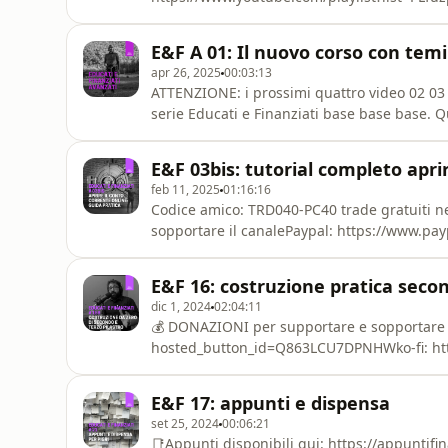
corso di finanza personale base base base 👇
H8qcdyEb5rpgYhN2P7cJGR1i9h&amp;si=oPLV
E&F A 01: Il nuovo corso con temi
https://open.spotify.com/show/1utCuF4ez0wNu
apr 26, 2025
00:03:13
ATTENZIONE: i prossimi quattro video 02 03 
serie Educati e Finanziati base base base. Qu
che sta qui: https://youtu.be/lcjpdzKhYkM 👇
personale avanzati 👇🏻📺 https://www.youtu
E&F 03bis: tutorial completo apri
👇🏻Educati e Fin
feb 11, 2025
01:16:16
Codice amico: TRD040-PC40 trade gratuiti 
sopportare il canalePaypal: https://www.pa
hosted_button_id=Q863LCU7DPNHWSatispay:
-3CD2E9BD-F033-40FB-B7DC-640ECE771121Bon
E&F 16: costruzione pratica secon
https://www.paolocoletti.com/donazioni/👉 𝗜𝗦𝗖𝗥
dic 1, 2024
02:04:11
https://www.youtube.com/@PaoloColetti📳Un
💰 DONAZIONI per supportare e sopportare 
hosted_button_id=Q863LCU7DPNHWko-fi: https:
https://www.paolocoletti.com/donazioni/👉 𝗜𝗦𝗖𝗥
https://www.youtube.com/@PaoloColetti📳Unic
E&F 17: appunti e dispensa
logo sono tutti fake!): https://t.me/CanalePa
set 25, 2024
00:06:21
📑Appunti disponibili qui: https://appuntifi