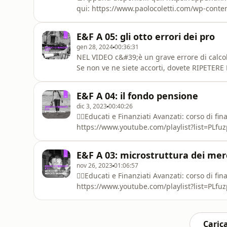
qui: https://www.paolocoletti.com/wp-conte
Guida breve disponibile qui: https://www.pa
content/uploads/youtube/Guida%20Educati
E&F A 05: gli otto errori dei pro
sopportare il canalePaypal: https://www.pa
gen 28, 2024
00:36:31
NEL VIDEO c&#39;è un grave errore di calcol
Se non ve ne siete accorti, dovete RIPETERE
Finanziati Avanzati: corso di finanza persona
list=PLfuzpc-H8qcei5FR5LvzI7j1k6PSccJtp👇🏻E
E&F A 04: il fondo pensione
base base 👇🏻📺 https:/
dic 3, 2023
00:40:26
👇🏻Educati e Finanziati Avanzati: corso di fi
https://www.youtube.com/playlist?list=PLfuzp
corso di finanza personale base base base 👇
H8qcdyEb5rpgYhN2P7cJGR1i9h&amp;si=oPLV
E&F A 03: microstruttura dei me
https://open.spotify.com/show/1utCuF4ez0wNu
nov 26, 2023
01:06:57
👇🏻Educati e Finanziati Avanzati: corso di fi
https://www.youtube.com/playlist?list=PLfuzp
corso di finanza personale base base base 👇
H8qcdyEb5rpgYhN2P7cJGR1i9h&amp;si=oPLV
https://open.spotify.com/show/1utCuF4ez0wNu
Carica