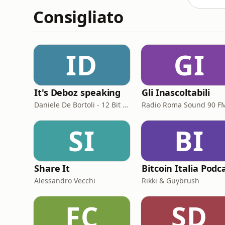
Consigliato
ID
GI
It's Deboz speaking
Gli Inascoltabili
Daniele De Bortoli - 12 Bit Retrogaming Trieste
Radio Roma Sound 90 F
SI
BI
Share It
Bitcoin Italia Podc
Alessandro Vecchi
Rikki & Guybrush
FC
SD