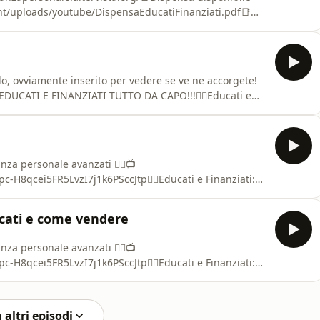
nt/uploads/youtube/DispensaEducatiFinanziati.pdf📑
olocoletti.com/wp-
%20e%20Finanziati.pdf💰 DONAZIONI per supportare e
ypal.com/donate/?hoste
o, ovviamente inserito per vedere se ve ne accorgete!
 EDUCATI E FINANZIATI TUTTO DA CAPO!!!👇🏻Educati e
le avanzati 👇🏻📺 https://www.youtube.com/playlist?
ducati e Finanziati: corso di finanza personale base
nanza personale avanzati 👇🏻📺
c-H8qcei5FR5LvzI7j1k6PSccJtp👇🏻Educati e Finanziati:
🏻📺 https://youtube.com/playlist?list=PLfuzpc-
SUHJKO-_YzFy🎙️
rcati e come vendere
wa5yx7yGJ👇🏻Educati e Incasellati: corso Excel d
nanza personale avanzati 👇🏻📺
c-H8qcei5FR5LvzI7j1k6PSccJtp👇🏻Educati e Finanziati:
🏻📺 https://youtube.com/playlist?list=PLfuzpc-
SUHJKO-_YzFy🎙️
wa5yx7yGJ👇🏻Educati e Incasellati: corso Excel d
 altri episodi