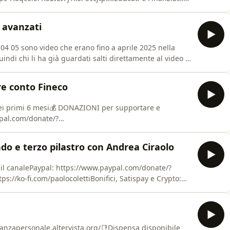
🏻📺 https://youtube.com/playlist?list=PLfuzpc-
SUHJKO-_YzFy🎙️
 avanzati
wa5yx7yGJ👇🏻Educati e Incasellati: corso Excel d
04 05 sono video che erano fino a aprile 2025 nella
indi chi li ha già guardati salti direttamente al video 6
Educati e Finanziati Avanzati: corso di finanza
be.com/playlist?list=PLfuzpc-H8qcei5FR5LvzI7j1k6PSccJtp
re conto Fineco
nei primi 6 mesi💰 DONAZIONI per supportare e
ypal.com/donate/?
 https://www.satispay.com/download/qrcode/S6Y-SHP-
ifico e Crypto:
do e terzo pilastro con Andrea Ciraolo
𝗜𝗩𝗜𝗧𝗜 𝗔𝗟 𝗖𝗔𝗡𝗔𝗟𝗘
ico canal
il canalePaypal: https://www.paypal.com/donate/?
//ko-fi.com/paolocolettiBonifici, Satispay e Crypto:
𝗜𝗩𝗜𝗧𝗜 𝗔𝗟 𝗖𝗔𝗡𝗔𝗟𝗘
o canale Telegram dei pignolazzi (gli altri col mio
oloCole🔕Se vuoi
nanzapersonale.altervista.org/📑Dispensa disponibile