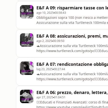
100mila euro per 30 euro l&#39;anno: https
E&F A 09: risparmiare tasse con 
custodire tutte le carte: https://www.curv
ago 10, 2025
00:58:43
Obbligazioni sopra 100 (non riesco a metter
Assicurazione sulla vita Turtleneck 100mila 
https://www.turtleneck.com/goto/pcl👇🏻Educa
colleghi 👇🏻📺https://youtube.com/playlis
E&F A 08: assicurazioni, premi, ma
A-ZOiO1rvp🎙️ https://open.spotify.com/sh
ago 2, 2025
00:39:50
🐢Assicurazione sulla vita Turtleneck 100mil
https://www.turtleneck.com/goto/pcl👇🏻Educa
colleghi 👇🏻📺https://youtube.com/playlis
A-ZOiO1rvp🎙️ https://open.spotify.com/sho
E&F A 07: rendicontazione obbligat
corso di finanza personale base base base 👇
lug 23, 2025
00:27:44
🐢Assicurazione sulla vita Turtleneck 100mil
https://www.turtleneck.com/goto/pcl👇🏻Educa
avanzati 👇🏻📺 https://www.youtube.com/play
e Finanziati: corso di finanza personale base
E&F A 06: prezzo, denaro, lettera
list=PLfuzpc-H8qcdyEb5rpgYhN2P7cJGR1i9
apr 27, 2025
01:04:51
👇🏻Educati e Finanziati Avanzati: corso di fi
https://www.youtube.com/playlist?list=PLfuzp