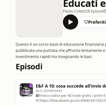
Educati e
Paolo Coletti
28 Episodi
Preferiti
Questo è un corso base di educazione finanziaria 
pubblicata una puntata che affronta lentamente e c
investimento rapidi ma insegnando le basi.
Episodi
E&F A 10: cosa succede all'invio d
dic 9, 2025
00:44:43
🏦Fineco codice per 40 trade gratis i primi 
PChttps://finecobank.sjv.io/c/6006165/16527
https://finecobank.it/it/promo/040OGC/Rego