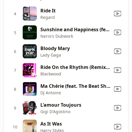
Ride It
4
Regard
Sunshine and Happiness (feat. Darryl Pandy) [R'n'b Steve Dub Mix]
5
Nerio's Dubwork
Bloody Mary
6
Lady Gaga
Ride On the Rhythm (Remix By Alex Natale)
7
Blackwood
Ma Chérie (feat. The Beat Shakers) [DJ Antoine & Mad Mark 2K12 Radio Edit]
8
DJ Antoine
L'amour Toujours
9
Gigi D'Agostino
As It Was
10
Harry Styles