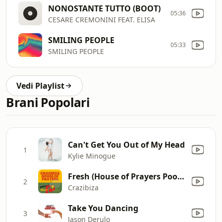
NONOSTANTE TUTTO (BOOT)
05:36
CESARE CREMONINI FEAT. ELISA
SMILING PEOPLE
05:33
SMILING PEOPLE
Vedi Playlist
Brani Popolari
Can't Get You Out of My Head
1
Kylie Minogue
Fresh (House of Prayers Poolside Edit)
2
Crazibiza
Take You Dancing
3
Jason Derulo