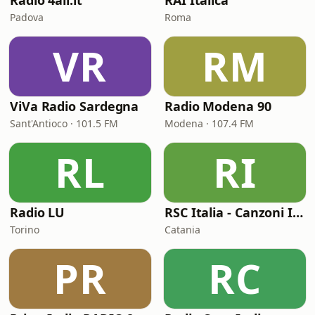
Radio 4all.it
RAI Italica
Padova
Roma
VR
RM
ViVa Radio Sardegna
Radio Modena 90
Sant'Antioco · 101.5 FM
Modena · 107.4 FM
RL
RI
Radio LU
RSC Italia - Canzoni Italiane
Torino
Catania
PR
RC