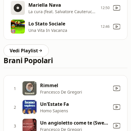
Mariella Nava
12:50
La cura (feat. Salvatore Cauteruccio)
Lo Stato Sociale
12:46
Una Vita In Vacanza
Vedi Playlist
Brani Popolari
Rimmel
1
Francesco De Gregori
Un’Estate Fa
2
Homo Sapiens
Un angioletto come te (Sweetheart Like You)
3
Francesco De Gregori