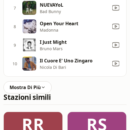
NUEVAYoL
7
Bad Bunny
Open Your Heart
8
Madonna
I Just Might
9
Bruno Mars
Il Cuore E' Uno Zingaro
10
Nicola Di Bari
Mostra Di Più
Stazioni simili
RR
RS