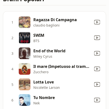
Ragazza Di Campagna
1
claudio baglioni
SWIM
2
BTS
End of the World
3
Miley Cyrus
Il mare (Impetuoso al tramonto sali'sulla luna e dietro una tendina di stelle...) [Live 2008]
4
Zucchero
Lotta Love
5
Nicolette Larson
Tu Nombre
6
Nek