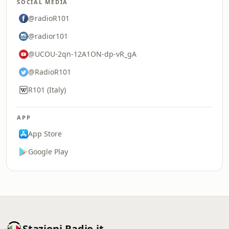
SOCIAL MEDIA
@radioR101
@radior101
@UCOU-2qn-12A1ON-dp-vR_gA
@RadioR101
R101 (Italy)
APP
App Store
Google Play
Stazioni-Radio.it