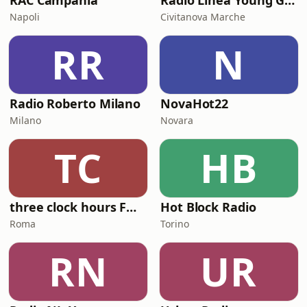
RAC Campania
Radio Linea Young Generation
Napoli
Civitanova Marche
RR
N
Radio Roberto Milano
NovaHot22
Milano
Novara
TC
HB
three clock hours FM 2.0
Hot Block Radio
Roma
Torino
RN
UR