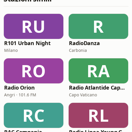
RU
R
R101 Urban Night
RadioDanza
Milano
Carbonia
RO
RA
Radio Orion
Radio Atlantide Capo Vaticano
Angri · 101.6 FM
Capo Vaticano
RC
RL