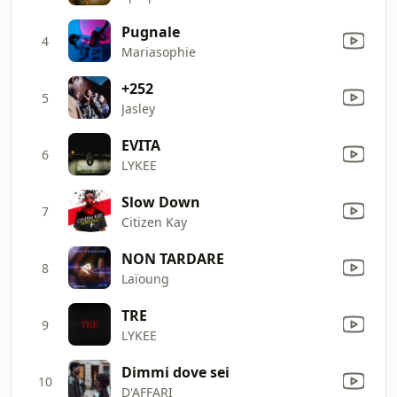
Pugnale
4
Mariasophie
+252
5
Jasley
EVITA
6
LYKEE
Slow Down
7
Citizen Kay
NON TARDARE
8
Laïoung
TRE
9
LYKEE
Dimmi dove sei
10
D'AFFARI