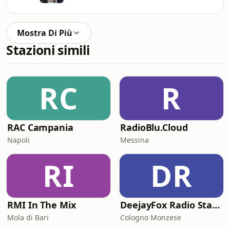
Mostra Di Più
Stazioni simili
RC
R
RAC Campania
RadioBlu.Cloud
Napoli
Messina
RI
DR
RMI In The Mix
DeejayFox Radio Station 2
Mola di Bari
Cologno Monzese