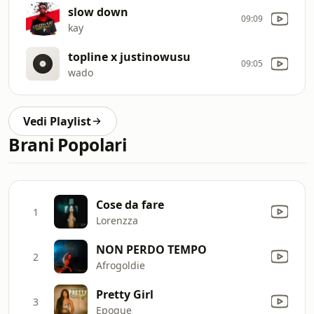
slow down
09:09
kay
topline x justinowusu
09:05
wado
Vedi Playlist
Brani Popolari
Cose da fare
1
Lorenzza
NON PERDO TEMPO
2
Afrogoldie
Pretty Girl
3
Epoque