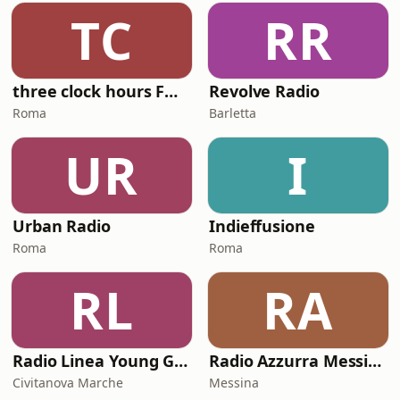
TC
RR
three clock hours FM 2.0
Revolve Radio
Roma
Barletta
UR
I
Urban Radio
Indieffusione
Roma
Roma
RL
RA
Radio Linea Young Generation
Radio Azzurra Messina
Civitanova Marche
Messina