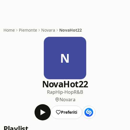
Home
Piemonte
Novara
NovaHot22
N
NovaHot22
Rap
Hip-Hop
R&B
Novara
Preferiti
Playlist