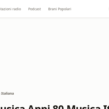
Stazioni radio
Podcast
Brani Popolari
 Italiana
usica Anni 80 Musica I