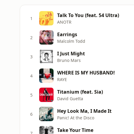
Talk To You (feat. 54 Ultra)
1
ANOTR
Earrings
2
Malcolm Todd
I Just Might
3
Bruno Mars
WHERE IS MY HUSBAND!
4
RAYE
Titanium (feat. Sia)
5
David Guetta
Hey Look Ma, I Made It
6
Panic! At the Disco
Take Your Time
7