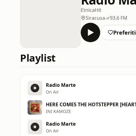
Etnica
Hit
Siracusa
93.6 FM
Preferiti
Playlist
Radio Marte
On Air
HERE COMES THE HOTSTEPPER [HEART
INI KAMOZE
Radio Marte
On Air