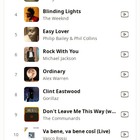
Blinding Lights
4
The Weeknd
Easy Lover
5
Philip Bailey & Phil Collins
Rock With You
6
Michael Jackson
Ordinary
7
Alex Warren
Clint Eastwood
8
Gorillaz
Don't Leave Me This Way (with Sarah Jane Morris) [feat. Sarah Jane Morris]
9
The Communards
Va bene, va bene cosî (Live)
10
Vasco Rossi