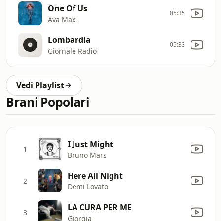
One Of Us
05:35
Ava Max
Lombardia
05:33
Giornale Radio
Vedi Playlist
Brani Popolari
I Just Might
1
Bruno Mars
Here All Night
2
Demi Lovato
LA CURA PER ME
3
Giorgia