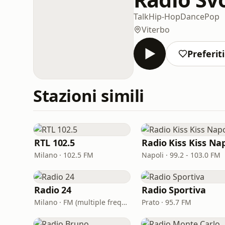
Talk
Hip-Hop
Dance
Pop
Viterbo
Preferiti
Stazioni simili
RTL 102.5
Milano · 102.5 FM
Napoli · 99.2 - 103.0 FM
Radio 24
Radio Sportiva
Milano · FM (multiple frequencies nationwide), DAB, Satellite
Prato · 95.7 FM