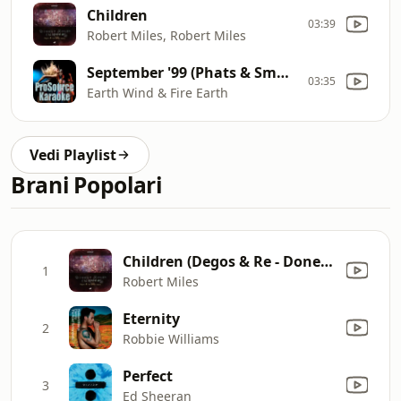
Children
03:39
Robert Miles, Robert Miles
September '99 (Phats & Small Remix)
03:35
Earth Wind & Fire Earth
Vedi Playlist
Brani Popolari
Children (Degos & Re - Done Remix)
1
Robert Miles
Eternity
2
Robbie Williams
Perfect
3
Ed Sheeran