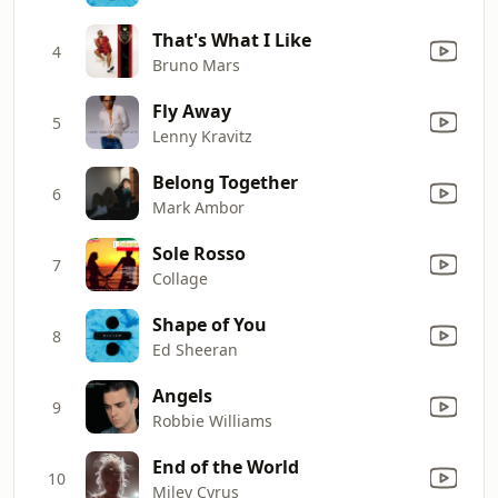
That's What I Like
4
Bruno Mars
Fly Away
5
Lenny Kravitz
Belong Together
6
Mark Ambor
Sole Rosso
7
Collage
Shape of You
8
Ed Sheeran
Angels
9
Robbie Williams
End of the World
10
Miley Cyrus