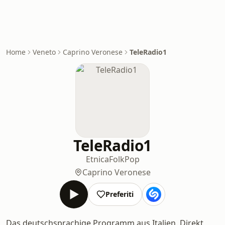
Home
Veneto
Caprino Veronese
TeleRadio1
TeleRadio1
Etnica
Folk
Pop
Caprino Veronese
Preferiti
Das deutschsprachige Programm aus Italien. Direkt