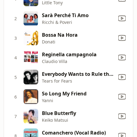
Little Tony
Sarà Perché Ti Amo
2
Ricchi & Poveri
Bossa Na Hora
3
Donati
Reginella campagnola
4
Claudio Villa
Everybody Wants to Rule the World
5
Tears for Fears
So Long My Friend
6
Yanni
Blue Butterfly
7
Keiko Matsui
Comanchero (Vocal Radio)
8