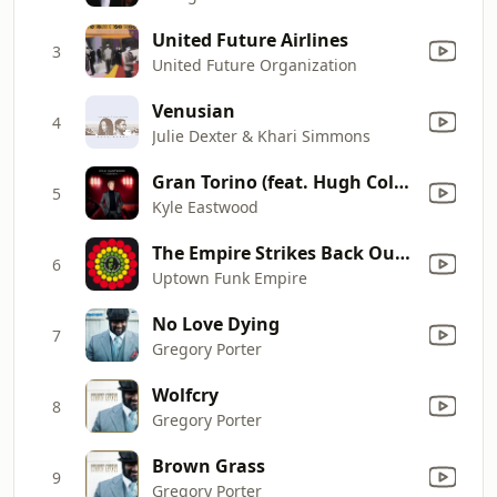
United Future Airlines
3
United Future Organization
Venusian
4
Julie Dexter & Khari Simmons
Gran Torino (feat. Hugh Coltman)
5
Kyle Eastwood
The Empire Strikes Back Outro
6
Uptown Funk Empire
No Love Dying
7
Gregory Porter
Wolfcry
8
Gregory Porter
Brown Grass
9
Gregory Porter