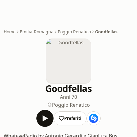
Home
Emilia-Romagna
Poggio Renatico
Goodfellas
Goodfellas
Anni 70
Poggio Renatico
Preferiti
WhateveRadio by Antonio Gerardi e Gianluca Busi