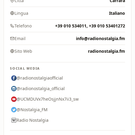
Città
Carrara
Lingua
Italiano
Telefono
+39 010 534011, +39 010 53401272
Email
info@radionostalgia.fm
Sito Web
radionostalgia.fm
SOCIAL MEDIA
@radionostalgiaofficial
@radionostalgia_official
@UCMDUVx7heOsjjnNx7ii3_sw
@Nostalgia_FM
Radio Nostalgia