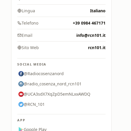
Lingua
Italiano
Telefono
+39 0984 467171
Email
info@rcn101.it
Sito Web
rcn101.it
SOCIAL MEDIA
@Radiocosenzanord
@radio_cosenza_nord_rcn101
@UCA3sdX7XqZpD5emNLxxAWDQ
@RCN_101
APP
Google Play