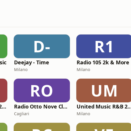
D-
R1
sic
Deejay - Time
Radio 105 2k & More
Milano
Milano
RO
UM
United Music Hits 2000
Radio Otto Nove Classics
United Music R&B
Cagliari
Milano