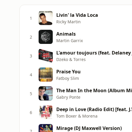
Livin' la Vida Loca
1
Ricky Martin
Animals
2
Martin Garrix
L'amour toujours (feat. Delaney J
3
Dzeko & Torres
Praise You
4
Fatboy Slim
The Man In the Moon (Album Mi
5
Gabry Ponte
Deep in Love (Radio Edit) [feat. 
6
Tom Boxer & Morena
Mirage (DJ Maxwell Version)
7