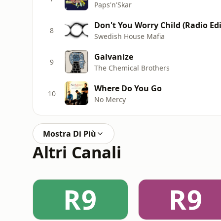
Paps'n'Skar
Don't You Worry Child (Radio Edi
8
Swedish House Mafia
Galvanize
9
The Chemical Brothers
Where Do You Go
10
No Mercy
Mostra Di Più
Altri Canali
R9
R9