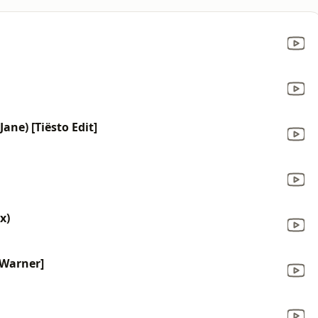
ane) [Tiësto Edit]
x)
J.Warner]