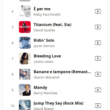
È per me
4
Roby Facchinetti
Titanium (feat. Sia)
5
David Guetta
Ridin' Solo
6
Jason Derulo
Bleeding Love
7
Leona Lewis
Banane e lampone (Remasterd 2007)
8
Gianni Morandi
Mandy
9
Barry Manilow
Jump They Say (Rock Mix)
10
David Bowie