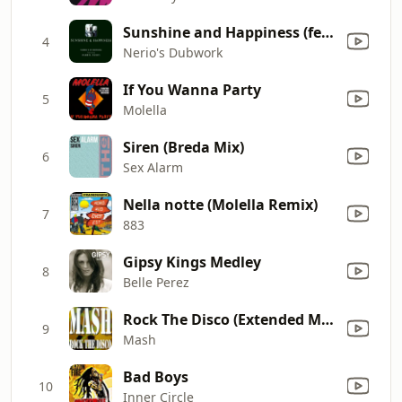
Sunshine and Happiness (feat. Darryl Pandy) [R'n'b Steve Dub Mix]
4
Nerio's Dubwork
If You Wanna Party
5
Molella
Siren (Breda Mix)
6
Sex Alarm
Nella notte (Molella Remix)
7
883
Gipsy Kings Medley
8
Belle Perez
Rock The Disco (Extended Mix)
9
Mash
Bad Boys
10
Inner Circle