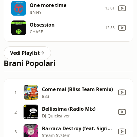
One more time
13:01
JINNY
Obsession
12:58
CHASE
Vedi Playlist
Brani Popolari
Come mai (Bliss Team Remix)
1
883
Bellissima (Radio Mix)
2
DJ Quicksilver
Barraca Destroy (feat. Sigrid) [Destruction]
3
Steam System