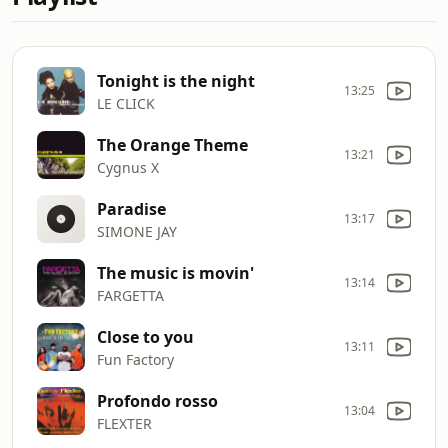
Tonight is the night
13:25
LE CLICK
The Orange Theme
13:21
Cygnus X
Paradise
13:17
SIMONE JAY
The music is movin'
13:14
FARGETTA
Close to you
13:11
Fun Factory
Profondo rosso
13:04
FLEXTER