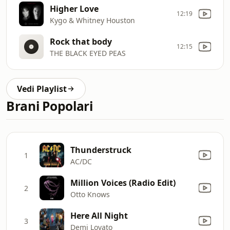
Higher Love
12:19
Kygo & Whitney Houston
Rock that body
12:15
THE BLACK EYED PEAS
Vedi Playlist
Brani Popolari
Thunderstruck
1
AC/DC
Million Voices (Radio Edit)
2
Otto Knows
Here All Night
3
Demi Lovato