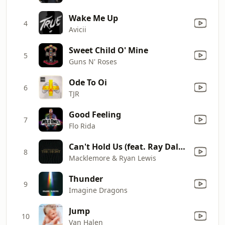
Wake Me Up
4
Avicii
Sweet Child O' Mine
5
Guns N' Roses
Ode To Oi
6
TJR
Good Feeling
7
Flo Rida
Can't Hold Us (feat. Ray Dalton)
8
Macklemore & Ryan Lewis
Thunder
9
Imagine Dragons
Jump
10
Van Halen