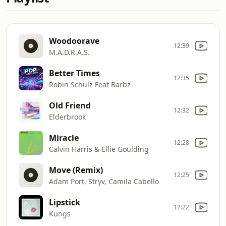
Woodoorave
12:39
M.A.D.R.A.S.
Better Times
12:35
Robin Schulz Feat Barbz
Old Friend
12:32
Elderbrook
Miracle
12:28
Calvin Harris & Ellie Goulding
Move (Remix)
12:25
Adam Port, Stryv, Camila Cabello
Lipstick
12:22
Kungs