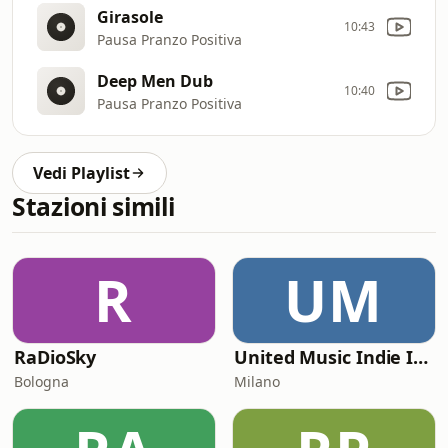
Girasole
10:43
Pausa Pranzo Positiva
Deep Men Dub
10:40
Pausa Pranzo Positiva
Vedi Playlist
Stazioni simili
R
UM
RaDioSky
United Music Indie Italia
Bologna
Milano