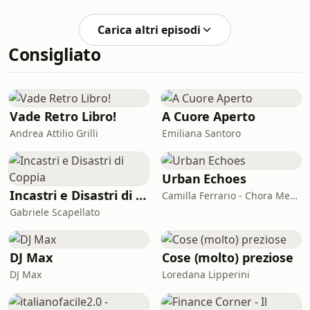
percorso e protagonisti del Giro 2026:
ancora senza vittoria nonostante dive
il Blockhaus a fare da spartiacque, la
Carica altri episodi
cronometro pianeggiante di 42 km
Consigliato
che può fare male a Pellizzari, lo
sconfinamento svizzero e la chiusura
a Piancavallo. Con i forfait di Landa,
Carapaz e Almeida, la startlist sembra
più povera, ma è proprio lì che si an
Vade Retro Libro!
A Cuore Aperto
Andrea Attilio Grilli
Emiliana Santoro
Urban Echoes
Incastri e Disastri di Coppia
Camilla Ferrario - Chora Media
Gabriele Scapellato
DJ Max
Cose (molto) preziose
DJ Max
Loredana Lipperini