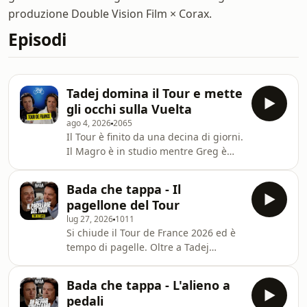
produzione Double Vision Film × Corax.
Episodi
Tadej domina il Tour e mette
gli occhi sulla Vuelta
ago 4, 2026
2065
Il Tour è finito da una decina di giorni.
Il Magro è in studio mentre Greg è
già in vacanza: si ragiona su quella
che potrebbe essere stata l'edizione
Bada che tappa - Il
più bella del Tour de France degli
pagellone del Tour
ultimi 30 anni. I numeri parlano di un
lug 27, 2026
1011
successo globale in televisione, sul
Si chiude il Tour de France 2026 ed è
web e sulle strade (600.000 persone
tempo di pagelle. Oltre a Tadej
stimate sull'Alpe d'Huez) mentre a
Pogačar, che meriterebbe un voto
vincere le tappe sono stati
fuori scala, l'altro vincitore è il Tour
praticamente solo campioni. Tadej
Bada che tappa - L'alieno a
stesso; una starting list
Pog
pedali
impareggiabile, i protagonisti che