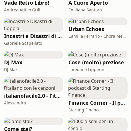
audio, e Luca Scarlini, scrittore,
Vade Retro Libro!
A Cuore Aperto
drammaturgo per teatri e musica,
Andrea Attilio Grilli
Emiliana Santoro
narratore, performance artistSound
designer: Paolo Corleoni.
Urban Echoes
Incastri e Disastri di Coppia
Camilla Ferrario - Chora Media
Gabriele Scapellato
DJ Max
Cose (molto) preziose
DJ Max
Loredana Lipperini
italianofacile2.0 - l'italiano con le canzoni
Finance Corner - Il podcast di Starting Finance
Alessandra
Starting Finance
Come stai?