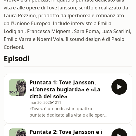
vita e alle opere di Tove Jansson, scritto e realizzato da
Laura Pezzino, prodotto da Iperborea e cofinanziato
dall'Unione Europea. Include interviste a Emilia
Lodigiani, Francesca Mignemi, Sara Poma, Luca Scarlini,
Emilio Varrà e Noemi Vola. Il sound design è di Paolo
Corleoni.
Episodi
Puntata 1: Tove Jansson,
«L’onesta bugiarda» e «La
città del sole»
mar 20, 2026
1211
«Tove» è un podcast in quattro
puntate dedicato alla vita e alle opere
di Tove Jansson, scritto e realizzato da
Laura Pezzino, prodotto da Iperborea
Puntata 2: Tove Jansson e i
e cofinanziato dall’Unione Europea. In