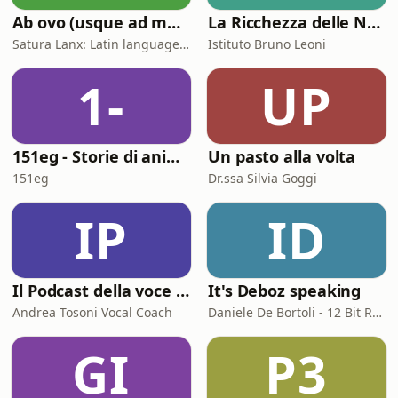
Ab ovo (usque ad mala)
La Ricchezza delle Nazioni
Satura Lanx: Latin language and literature for beginners.
Istituto Bruno Leoni
1-
UP
151eg - Storie di animazione
Un pasto alla volta
151eg
Dr.ssa Silvia Goggi
IP
ID
Il Podcast della voce e del canto
It's Deboz speaking
Andrea Tosoni Vocal Coach
Daniele De Bortoli - 12 Bit Retrogaming Trieste
GI
P3