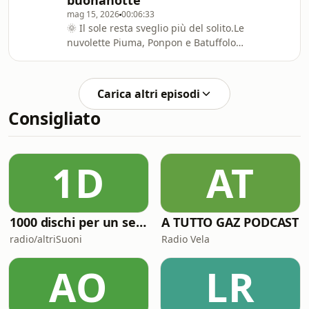
buonanotte
in una casa delle bambole si
mag 15, 2026
00:06:33
illumina… e conduce i due fratelli in
🌞 Il sole resta sveglio più del solito.Le
un mondo fantastico fatto di ponti
nuvolette Piuma, Ponpon e Batuffolo
luminosi, stelle e un tandem speciale
salgono nel cielo per capire cosa sta
che funziona solo insieme. 🚲✨Una
accadendo… e scoprono che anche il
fiaba rilassante per ba
sole, a volte, ha bisogno di sentirsi
Carica altri episodi
rassicurato.Una fiaba della
Consigliato
buonanotte dolce e luminosa,
dedicata a chi sta imparando che il
riposo non porta via la luce… la
custodisce fino al nuovo giorno. 🌙
1D
AT
1000 dischi per un secolo
A TUTTO GAZ PODCAST
radio/altriSuoni
Radio Vela
AO
LR