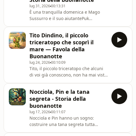
lug 31, 2026
00:13:31
È una tranquilla domenica e Mago
Sussurro e il suo aiutantePuk
decidono di trascorrere un
pomeriggio all&#39;aria aperta con
Tito Dindino, il piccolo
un semplice picnic.Ma il piccolo
triceratopo che scoprì il
cestino di vimini di Mago Sussurro
mare — Favola della
nasconde una magia speciale: ogni
Buonanotte
volta che arriva un nuovo amico,
lug 24, 2026
00:10:09
riesce a trovare proprio ciò che serve
Tito, il piccolo triceratopo che alcuni
per farlo sentire accolto.Durante la
di voi già conoscono, non ha mai visto
giornata incontreranno il vecchio
il mare. Quando se lo trova davanti,
Gufo, che porterà con sé un ri
tutto grande e azzurro, per un
Nocciola, Pin e la tana
momento resta senza parole...Ma
segreta - Storia della
bastano un po&#39; di crema solare
buonanotte
sulle corna, un&#39;onda che fa il
lug 17, 2026
00:11:07
solletico e una conchiglia con il mare
Nocciola e Pin hanno un sogno:
dentro, per trasformare la paura in
costruire una tana segreta tutta
meraviglia.Una dolce favola della
loro.Ma c&#39;è un piccolo
buonanotte per bambini, perfetta per