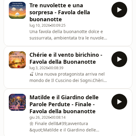
problema.Nocciola immagina una
accom
Tre nuvolette e una
casetta tra i rami, da cui osservare
sorpresa - Favola della
tutto il bosco. Pin, invece, sogna un
buonanotte
rifugio caldo e silenzioso sotto la
lug 10, 2026
00:09:25
grande quercia.Chi dei due avrà
Una favola della buonanotte dolce e
ragione?Quando il litigio sembra
sussurrata, ambientata tra le nuvole
rovinare il loro progetto, nel bosco
di un cielo d&#39;estate.Piuma,
compare un misterioso Gufo. Con
Ponpon e Batuffolo sono tre nuvolette
poche parole e una frase da ricor
Chérie e il vento birichino -
inseparabili che ogni pomeriggio si
Favola della Buonanotte
ritrovano sopra la stessa collina per
lug 3, 2026
00:08:39
giocare a disegnare forme nel cielo.
🍒 Una nuova protagonista arriva nel
Ma un giorno Ponpon e Batuffolo
mondo de Il Cuscino dei Sogni.Chèrie
iniziano a bisbigliare tra loro, ad
è una piccola ciliegia che vive sul
allontanarsi e a custodire un
ramo più alto di un grande ciliegio.
misterioso segreto. Così Piuma
Matilde e il Giardino delle
Non può viaggiare, ma ogni giorno gli
comincia a pensar
Parole Perdute - Finale -
amici del frutteto – come Bibì
Favola della buonanotte
l&#39;ape e Polpetta la farfalla – le
giu 26, 2026
00:08:14
raccontano tutto ciò che accade
🌼 Finale dell&#39;avventura
fuori.Quella sera il protagonista è un
&quot;Matilde e il Giardino delle
vento birichino, che spaventa