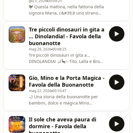
giu 5, 2026
00:09:25
buonanotte per bambini dai 3 ai 7
🐓 Questa mattina, nella fattoria della
anni, perfetta per rilassarsi,
signora Maria, c&#39;è uno strano
addormentarsi serenamente e
silenzio: il gallo non ha
scoprire il valore dell&#39;amici
cantato.Preoccupati, Zampetta e
Tre piccoli dinosauri in gita a
Birillo partono alla sua ricerca e
... Dinolandia! - Favola della
scoprono che il loro amico ha bisogno
buonanotte
di aiuto. Riusciranno a trovare un
mag 29, 2026
00:08:25
modo per svegliare tutta la fattoria?
Tre piccoli dinosauri in gita a…
Una dolce avventura tra amicizia,
DINOLANDIA! 🎢🦕✨Tito, Lalla e Bronti
collaborazione e i suoni del mattino.
stanno per vivere una giornata piena
di meraviglia in un parco divertimenti
Gio, Mino e la Porta Magica -
preistorico davvero speciale. Tra
Favola della Buonanotte
montagne ruggenti, profumi
mag 22, 2026
00:10:47
irresistibili di popcorn ai semi di felce,
🌙 Una storia della buonanotte per
zucchero filato di fiori giganti e
bambini, dolce e magica.Mino
misteriose attrazioni, i tre piccoli
vorrebbe giocare con il fratello
amici partiranno alla ricerca della
maggiore Gio, ma si sente dire: “Sei
leggendaria Giostra dei Sogni
Il sole che aveva paura di
troppo piccolo”. Dopo un sospiro
Lenti.Una dol
dormire - Favola della
triste, una misteriosa porta nascosta