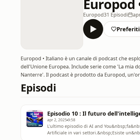
Europod •
Europod
31 Episodi
apr
Preferiti
Europod • Italiano è un canale di podcast che esplor
dell'Unione Europea. Include serie come 'La mia do
Nanterre'. Il podcast è prodotto da Europod, un'o
Episodi
Episodio 10 : Il futuro dell'intellig
apr 2, 2025
9:58
L'ultimo episodio di AI and You&nbsp;fa&nbs
Artificiale in vari settori.&nbsp;Esiste un
futuro, ma l'IA potrebbe anche portare dei p