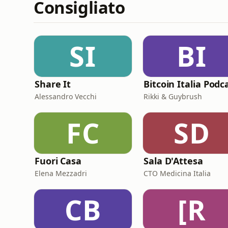
Consigliato
SI
BI
Share It
Bitcoin Italia Podc
Alessandro Vecchi
Rikki & Guybrush
FC
SD
Fuori Casa
Sala D'Attesa
Elena Mezzadri
CTO Medicina Italia
CB
[R