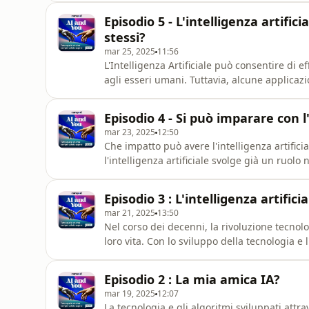
connaturate al genere umano.Fonti:Racist te
Episodio 5 - L'intelligenza artific
Racism and techno
stessi?
mar 25, 2025
11:56
L'Intelligenza Artificiale può consentire di 
agli esseri umani. Tuttavia, alcune applicazi
danneggiarci più che aiutarci. Per quanto rig
sono ancora “lacune significative” nella nos
Episodio 4 - Si può imparare con l'
le pe
mar 23, 2025
12:50
Che impatto può avere l'intelligenza artificia
l'intelligenza artificiale svolge già un ruolo
pianificazione delle lezioni per gli studenti
a discernere tra ciò che è affidabile e ciò ch
Episodio 3 : L'intelligenza artifici
intelligen
mar 21, 2025
13:50
Nel corso dei decenni, la rivoluzione tecnol
loro vita. Con lo sviluppo della tecnologia e 
settori, gli esseri umani temono che il loro l
competenze come il pensiero critico, le capac
Episodio 2 : La mia amica IA?
mar 19, 2025
12:07
La tecnologia e gli algoritmi sviluppati attrave