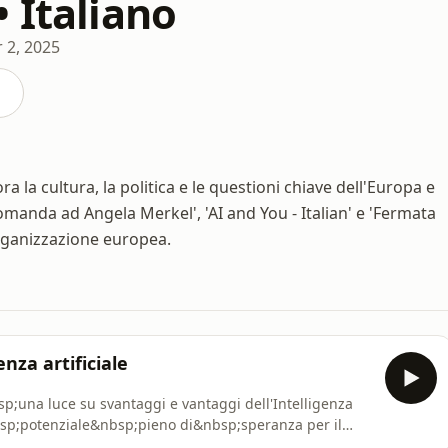
 Italiano
 2, 2025
a la cultura, la politica e le questioni chiave dell'Europa e
manda ad Angela Merkel', 'AI and You - Italian' e 'Fermata
rganizzazione europea.
enza artificiale
p;una luce su svantaggi e vantaggi dell'Intelligenza
&nbsp;potenziale&nbsp;pieno di&nbsp;speranza per il
ericoli. Per ora, ciò che sappiamo è che la nostra