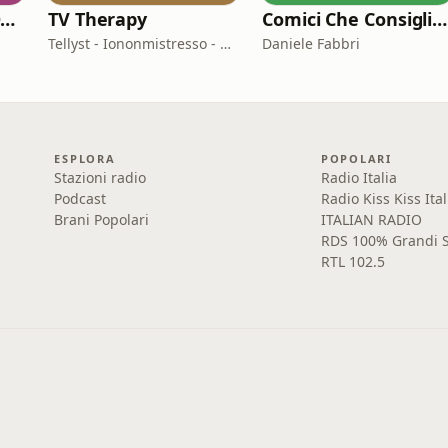
[A.S. Roma] MARIONE - Il portale della ControInformazione GialloRossa
TV Therapy
Comici Che Consigliano Cose
Tellyst - Iononmistresso - Vois
Daniele Fabbri
ESPLORA
POPOLARI
Stazioni radio
Radio Italia
Podcast
Radio Kiss Kiss Ital
Brani Popolari
ITALIAN RADIO
RDS 100% Grandi S
RTL 102.5