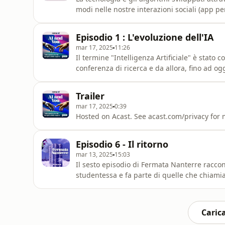
modi nelle nostre interazioni sociali (app pe
assistenti virtuali IA). Quali possono essere gl
quotidiana e in che misura possono avere u
Episodio 1 : L'evoluzione dell'IA
serie
mar 17, 2025
11:26
Il termine "Intelligenza Artificiale" è stato 
conferenza di ricerca e da allora, fino ad og
domanda: l'IA supererà ma gli esseri umani?
lo sviluppo dell'IA dai primi anni Cinquanta 
Trailer
WePod,
mar 17, 2025
0:39
Hosted on Acast. See acast.com/privacy for 
Episodio 6 - Il ritorno
mar 13, 2025
15:03
Il sesto episodio di Fermata Nanterre raccon
studentessa e fa parte di quelle che chiamia
nonno dall’Algeria a Nanterre, raramente si 
però rimane e deriva dal luogo dove è nata e
Carica