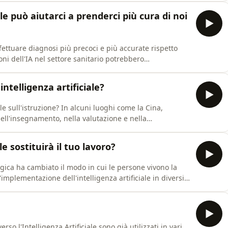
chnology in action: White only soap dispensers :
iale può aiutarci a prenderci più cura di noi
effettuare diagnosi più precoci e più accurate rispetto
oni dell'IA nel settore sanitario potrebbero
uarda la salute mentale, l'uso dell'IA ha rivelato che ci
tra capacità di applicare questi modelli. Ciononostante,
intelligenza artificiale?
le sull'istruzione? In alcuni luoghi come la Cina,
 nell'insegnamento, nella valutazione e nella
. Tuttavia, mentre si esplora l'IA, è importante imparare
e non lo è.Fonti:Education in the age of artificial
ale sostituirà il tuo lavoro?
ogica ha cambiato il modo in cui le persone vivono la
l'implementazione dell'intelligenza artificiale in diversi
avoro venga sostituito dalla tecnologia. Tuttavia, alcune
ità interpersonali e l'empatia sono fuori dalla
rso l'Intelligenza Artificiale sono già utilizzati in vari