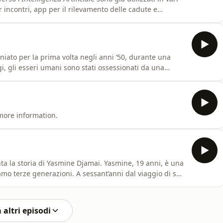
r incontri, app per il rilevamento delle cadute e
i effetti dell'Intelligenza Artificiale sulla vita
n impatto su persone di età e background diversi?La
coniato per la prima volta negli anni ‘50, durante una
gi, gli esseri umani sono stati ossessionati da una
&nbsp;Questo episodio vi farà ripercorrere l'origine e
a oggi.La serie è prodotta nell'ambito del progetto
more information.
ta la storia di Yasmine Djamai. Yasmine, 19 anni, è una
mo terze generazioni. A sessant’anni dal viaggio di suo
è sentita straniera nel suo paese. Il senso di esclusione
 cresciuta, a cui viene costantemente associata: la ba
 altri episodi