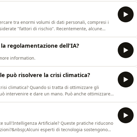
ostra intelligenza umana con l’empatia, l'etica, la
 cercare tra enormi volumi di dati personali, compresi i
siderate "fattori di rischio". Recentemente, alcune
sso preoccupazione per l'intenzione del governo
 in vista delle Olimpiadi di Parigi. Lo sviluppo più
 la regolamentazione dell'IA?
more information.
ale può risolvere la crisi climatica?
risi climatica? Quando si tratta di ottimizzare gli
e può intervenire e dare un mano. Può anche ottimizzare
e fonti di energia rinnovabili. Tuttavia, l'IA non può
 climatica e spesso è una soluzione a breve termine per
e sull'Intelligenza Artificiale? Queste pratiche riducono
azioni?&nbsp;Alcuni esperti di tecnologia sostengono
are tutte le forme di pregiudizio, anche quelle