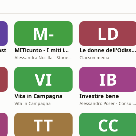
M-
LD
ast
MITicunto - I miti in prima persona
Le donne dell'Odisse
Alessandra Nocilla - Storielibere.fm
Clacson.media
VI
IB
Vita in Campagna
Investire bene
Vita in Campagna
Alessandro Poser - Consulente Finanziario Fineco
TT
CC