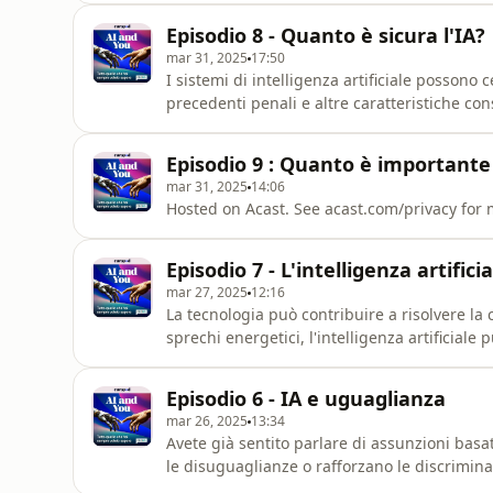
intelligenza è reale e che se combiniamo la n
Episodio 8 - Quanto è sicura l'IA?
trasparenza e la
mar 31, 2025
17:50
I sistemi di intelligenza artificiale possono
precedenti penali e altre caratteristiche con
organizzazioni non governative hanno espre
francese di utilizzare il monitoraggio dell'IA
Episodio 9 : Quanto è importante
temuto nel p
mar 31, 2025
14:06
Hosted on Acast. See acast.com/privacy for 
Episodio 7 - L'intelligenza artifici
mar 27, 2025
12:16
La tecnologia può contribuire a risolvere la c
sprechi energetici, l'intelligenza artificial
le reti energetiche e rendere più efficienti l
affrontare tutti i problemi legati alla crisi
Episodio 6 - IA e uguaglianza
mar 26, 2025
13:34
Avete già sentito parlare di assunzioni basat
le disuguaglianze o rafforzano le discrimin
che l'IA può essere un'opportunità per super