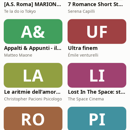
[A.S. Roma] MARIONE - Il portale della ControInformazione GialloRossa
7 Romance Short Stories in Italian (Graded Reader for Intermediate Learners (CEFR B1-B2)
Te la do io Tokyo
Serena Capilli
A&
UF
Appalti & Appunti - il procurement spiegato da chi lo vive
Ultra finem
Matteo Maone
Émile venturelli
LA
LI
Le aritmie dell'amore. Palpitazioni e tachicardia dei legami affettivi
Lost In The Space: storie di cinema
Christopher Pacioni Psicologo
The Space Cinema
RO
PI