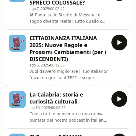
SPRECO COLOSSALE?
moderne, e perché – alla fine – non
ago 7, 2025
00:08:42
esiste una “super‐regione”. Un
🛠️ Ponte sullo Stretto di Messina: il
viaggio affascinante nel DNA italiano
sogno diventa realtà? Tutto quello che
che sfata miti e celebra la nostra
devi sapere sul progetto approvato
ricchezza interna.
nel 2025Il 6 agosto 2025 è arrivata
CITTADINANZA ITALIANA
l&#39;approvazione definitiva: il Ponte
2025: Nuove Regole e
sullo Stretto di Messina si farà. Dopo
Prossimi Cambiamenti (per i
decenni di annunci, stop e polemiche,
DISCENDENTI)
l’Italia si prepara a realizzare una
ago 6, 2025
00:12:36
delle opere ingegneristiche più
Vuoi davvero migliorare il tuo italiano?
ambiziose del mondo.In questo video
Inizia da qui: fai il TEST e scopri
scopriamo:✅ La storia del prog
subito il tuo livello!👉
https://www.tryinteract.com/share/quiz/68665d30
La Calabria: storia e
questo video parlo con il mio amico
curiosità culturali
Diego Mezzogiorno, giornalista
lug 10, 2025
00:08:25
esperto di cittadinanza italiana, del
Ciao a tutti e benvenuti a una nuova
nuovo decreto legge sul rilascio della
puntata del nostro podcast in italiano
cittadinanza ai discendenti.
lento. Oggi vi porto in Calabria, una
Analizziamo insieme i cambiamenti
regione dell’estremo sud d’Italia ricca
introdotti nel 2025, cosa