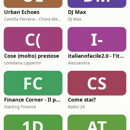
Urban Echoes
DJ Max
Camilla Ferrario - Chora Media
DJ Max
C(
I-
Cose (molto) preziose
italianofacile2.0 - l'italiano con le canzoni
Loredana Lipperini
Alessandra
FC
CS
Finance Corner - Il podcast di Starting Finance
Come stai?
Starting Finance
Radio 24
1D
AT