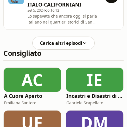
ITALO-CALIFORNIANI
'mina'. Scopri come questo linguaggio
set 5, 2024
00:10:12
unico ha influenzato la società
Lo sapevate che ancora oggi si parla
argentina e il tango, evolvendosi con
italiano nei quartieri storici di San
le nuove generazioni.
Francisco e Los Angeles? Il nostro
video racconta come 1,5 milioni di
italo-californiani hanno mantenuto
Carica altri episodi
vive la lingua e le tradizioni italiane
Consigliato
fin dalla metà dell&#39;Ottocento.
Dalla prima ondata migratoria nel
1850, gli italiani non solo hanno
contribuito allo sviluppo economico
AC
IE
della California, ma hanno anche
portato
A Cuore Aperto
Incastri e Disastri di Coppia
Emiliana Santoro
Gabriele Scapellato
UE
DM