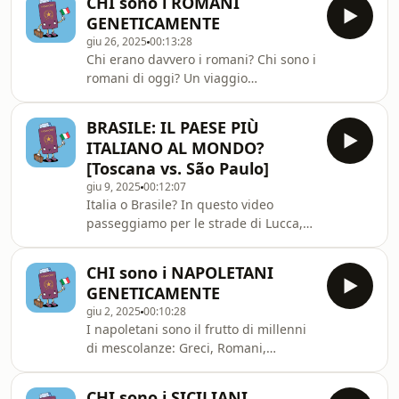
CHI sono i ROMANI
di storia, cultura e tradizioni.
GENETICAMENTE
giu 26, 2025
00:13:28
Chi erano davvero i romani? Chi sono i
romani di oggi? Un viaggio
affascinante nel DNA dell&#39;antica
Roma.Dalla preistoria al Medioevo,
BRASILE: IL PAESE PIÙ
scopri l&#39;evoluzione genetica del
ITALIANO AL MONDO?
popolo romano attraverso migrazioni,
[Toscana vs. São Paulo]
mescolanze e influenze culturali.
giu 9, 2025
00:12:07
Questo video esplora 12.000 anni di
Italia o Brasile? In questo video
storia genetica: dai cacciatori-
passeggiamo per le strade di Lucca,
raccoglitori del Lazio agli agricoltori
in Toscana, con Fabio, una guida
neolitici, dai pastori delle steppe agli
turistica che vive 6 mesi in Italia e 6
scamb
CHI sono i NAPOLETANI
mesi a São Paulo.Fabio accompagna i
GENETICAMENTE
brasiliani alla scoperta dell’Italia e
giu 2, 2025
00:10:28
oggi ci racconta le differenze culturali
I napoletani sono il frutto di millenni
più sorprendenti tra i due paesi:
di mescolanze: Greci, Romani,
mentalità, abitudini, lingua, orari,
Longobardi, Normanni… La genetica
cibo e molto altro! 🇧🇷❤️🇮🇹🇮🇹
ci svela una Napoli crocevia di popoli,
STUDI ITALIANO? Iscriviti AL MIO
CHI sono i SICILIANI