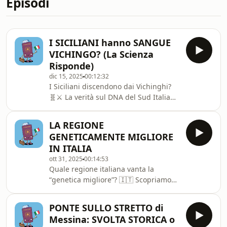
Episodi
I SICILIANI hanno SANGUE
VICHINGO? (La Scienza
Risponde)
dic 15, 2025
00:12:32
I Siciliani discendono dai Vichinghi?
🧬⚔️ La verità sul DNA del Sud Italia
che nessuno racconta.Nel 1061 i
Normanni – discendenti cristianizzati
LA REGIONE
dei Vichinghi – conquistarono la
GENETICAMENTE MIGLIORE
Sicilia e l&#39;Italia meridionale. Ma
IN ITALIA
cosa resta oggi di quell&#39;eredità
ott 31, 2025
00:14:53
genetica? La risposta ti sorprenderà.
Quale regione italiana vanta la
👉 Vuoi trasformare il tuo Made in
“genetica migliore”? 🇮🇹 Scopriamo
Italy in un brand seguito e
insieme perché l’Italia è la più varia
desiderato? Prenota ora la tua
geneticamente d’Europa, come Nord,
chiamata con me
PONTE SULLO STRETTO di
Centro, Sud e Isole mostrano tracce
Messina: SVOLTA STORICA o
uniche di migrazioni antiche e