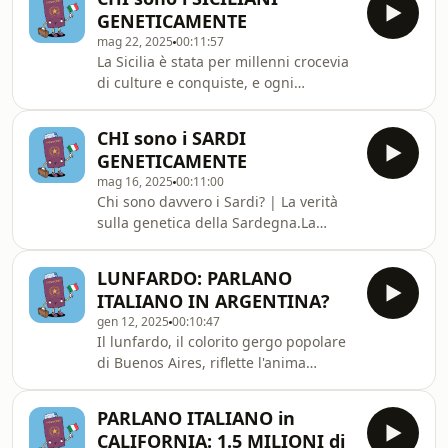
con un patrimonio ricco e complesso.
NUOVO CA
GENETICAMENTE
La storia genetica dei napoletani è
mag 22, 2025
00:11:57
anche la storia della Campania: un
La Sicilia è stata per millenni crocevia
mosaico unico fatto di DNA e cultura.
di culture e conquiste, e ogni
dominazione ha contribuito a creare
un mosaico genetico unico.I siciliani
CHI sono i SARDI
sono greci, arabi, normanni o forse
GENETICAMENTE
vichinghi? In questo video esploriamo
mag 16, 2025
00:11:00
l&#39;affascinante storia genetica
Chi sono davvero i Sardi? | La verità
della Sicilia, scoprendo chi sono
sulla genetica della Sardegna.La
davvero i siciliani di oggi e quali
Sardegna non è solo mare cristallino
popoli hanno lasciato tracce nel loro
e tradizioni antichissime: è anche un
DNA.Vedremo insieme quali
LUNFARDO: PARLANO
vero e proprio laboratorio genetico a
percentuali
ITALIANO IN ARGENTINA?
cielo aperto. Ma cosa rende i Sardi
gen 12, 2025
00:10:47
così unici dal punto di vista genetico?
Il lunfardo, il colorito gergo popolare
di Buenos Aires, riflette l'anima
multiculturale del Rio de la Plata.
Nato dall'incontro di immigrati italiani
PARLANO ITALIANO in
e altre culture, arricchisce la lingua
CALIFORNIA: 1.5 MILIONI di
con parole come 'laburar', 'pibe' e