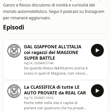
Ganzo e Rosso discutono di novità e curiosità del
mondo automobilistico. Segui il podcast su Instagram
per rimanere aggiornato.
Episodi
DAL GIAPPONE ALL'ITALIA
coi ragazzi del MAGIONE
SUPER BATTLE
lug 24, 2026
00:57:46
Da quando Rosso l&#39;anno scorso è
sceso in quel di Magione, non riesce
più a toglierselo dalla testaÈ entrato
in un mondo, magico e pieno di
La CLASSIFICA di tutte LE
persone fantastiche, che hanno preso
AUTO PROVATE da REAL CAR
tutta la cultura giapponese in ambito
lug 10, 2026
01:16:54
automotive, e contemplandone la
Poche volte nella vita ti capita di
bellezza, hanno deciso di portarla
parlare con qualcuno che ha provato
anche quiVorrei andare oltre a