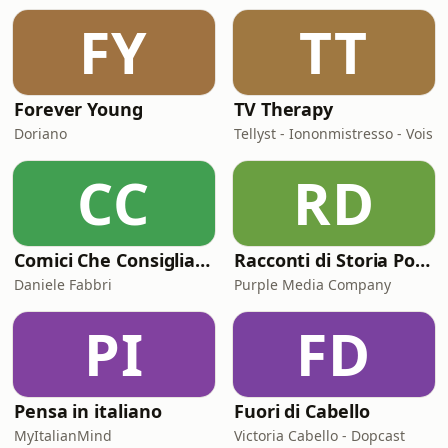
arrivare a oggi, dove non solo
FY
TT
continua a viverle, ma le vendeE
fidatevi, ne v
Forever Young
TV Therapy
Doriano
Tellyst - Iononmistresso - Vois
CC
RD
Comici Che Consigliano Cose
Racconti di Storia Podcast
Daniele Fabbri
Purple Media Company
PI
FD
Pensa in italiano
Fuori di Cabello
MyItalianMind
Victoria Cabello - Dopcast