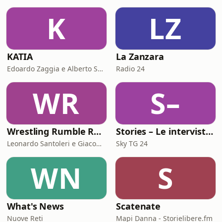
K
LZ
KATIA
La Zanzara
Edoardo Zaggia e Alberto Sacco
Radio 24
WR
S–
Wrestling Rumble Room Podcast
Stories – Le interviste di Omar Schillaci
Leonardo Santoleri e Giacomo Toniaccini
Sky TG 24
WN
S
What's News
Scatenate
Nuove Reti
Mapi Danna - Storielibere.fm