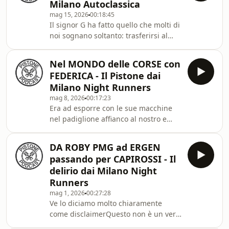
Milano Autoclassica
di noi, o meglio, una parte della
mag 15, 2026
00:18:45
nostra Passione, che è stata cresciuta
Il signor G ha fatto quello che molti di
e coltivata da determinate personalità
noi sognano soltanto: trasferirsi al
del Web, e fra queste nel nostro caso,
Nürburgring e vivere la pista ogni
c&#39;è Fede PerlamE non p
giorno… con la stessa auto che usa
Nel MONDO delle CORSE con
per andare in strada.Perché alla fine
FEDERICA - Il Pistone dai
la passione vera è anche questo:
Milano Night Runners
arrangiarsi, trovare soluzioni, vivere i
mag 8, 2026
00:17:23
motori senza filtri e senza garage
Era ad esporre con le sue macchine
milionari.E si sa, gli appassionati
nel padiglione affianco al nostro e
hanno sempre un modo tutto loro di
pronta, lesta, quando il Pistone ha
far funzionare le cose.E con quest
chiamato lei è volata davanti ai nostri
DA ROBY PMG ad ERGEN
microfoniAl Pistone oggi non abbiamo
passando per CAPIROSSI - Il
solo una giovane imprenditrice, ma
delirio dai Milano Night
anche un Pilota che va forte, va forte
Runners
di mondi come direbbe il buon
mag 1, 2026
00:27:28
GuidoBuon ascolto!CONTATTI:
Ve lo diciamo molto chiaramente
pistone.podcast@gmail.com
come disclaimerQuesto non è un vero
e proprio episodio, questo è un