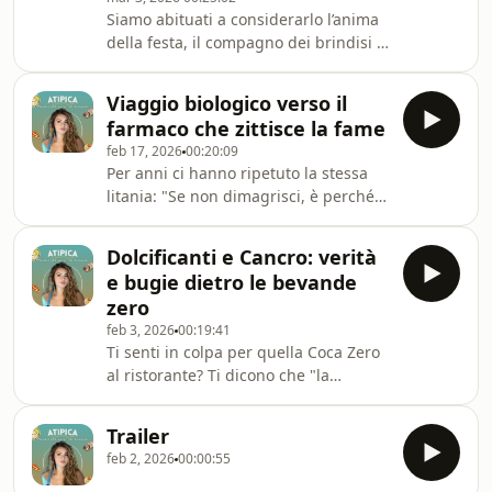
rimanga l'unico vero motore della
Siamo abituati a considerarlo l’anima
perdita di grasso.Mi trovi anche su IG:
della festa, il compagno dei brindisi e
@dietistaatipica
un pilastro della nostra cultura
gastronomica. Ma cosa succederebbe
Viaggio biologico verso il
se guardassimo l'alcol senza il filtro
farmaco che zittisce la fame
della tradizione? In questo episodio,
feb 17, 2026
00:20:09
smontiamo il mito del "bicchiere che
Per anni ci hanno ripetuto la stessa
fa bene al cuore" per analizzare la
litania: "Se non dimagrisci, è perché
nuda realtà biochimica: quella di un
non hai abbastanza forza di volontà".
cancerogeno di Gruppo 1 che la
Ma se questa fosse una delle più
società ha deciso di rendere invisib
Dolcificanti e Cancro: verità
grandi menzogne della società
e bugie dietro le bevande
moderna?In questa puntata
zero
analizziamo la rivoluzione silenziosa
feb 3, 2026
00:19:41
che sta avvenendo nelle farmacie di
Ti senti in colpa per quella Coca Zero
tutto il mondo. Non parliamo di una
al ristorante? Ti dicono che "la
semplice pillola, ma di una siringa
chimica fa male", ma qual è la verità
capace di zittire la fame con un
scientifica oltre i titoli allarmistici?In
"click". Ma per cap
Trailer
questo primo dossier scoperchiamo il
feb 2, 2026
00:00:55
caso Aspartame: dallo scandalo dello
Studio Ramazzini alla recente