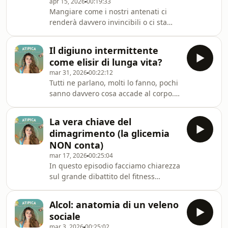
apr 15, 2026
00:19:33
volontà", sono i tuoi ormoni che
Mangiare come i nostri antenati ci
fluttuano :)In questo episodio
renderà davvero invincibili o ci sta
esploriamo il viaggio incredibile che il
solo rendendo schiavi di un nuovo
corpo femminile compie ogni mese e
dogma? In questo episodio
nelle grandi transizion
Il digiuno intermittente
smontiamo il mito della Carnivore Diet
come elisir di lunga vita?
e analizziamo il lato oscuro
mar 31, 2026
00:22:12
dell'influencer marketing "ancestrale".
Tutti ne parlano, molti lo fanno, pochi
Parliamo di come il confine tra
sanno davvero cosa accade al corpo.
"biohacking" e disturbo alimentare
In questo episodio facciamo chiarezza
sia diventato pericolosamente sottile
sul digiuno intermittente. È davvero
e sbugiardiamo i falsi miti di chi
La vera chiave del
quell’elisjr di lunga vita che ci
ruggisce sui social,
dimagrimento (la glicemia
promettono i titoli dei giornali?
NON conta)
Seguimi su IG: @dietistaatipica
mar 17, 2026
00:25:04
In questo episodio facciamo chiarezza
sul grande dibattito del fitness
moderno: è colpa dei picchi glicemici
se non dimagrisci? Analizziamo
Alcol: anatomia di un veleno
perché, nonostante il marketing punti
sociale
tutto sull'insulina, il deficit calorico
mar 3, 2026
00:25:02