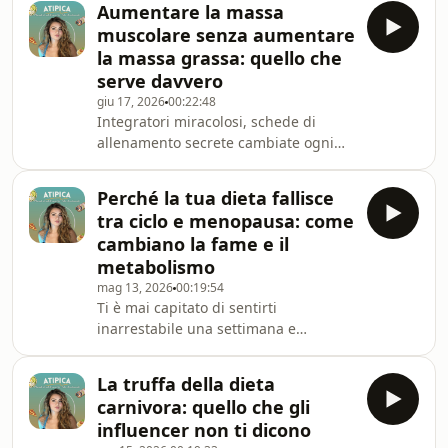
Aumentare la massa
evidenze scientifiche dietro? In questo
muscolare senza aumentare
episodio smontiamo i miti
la massa grassa: quello che
sull’integrazione alimentare: parliamo
serve davvero
di cosa funziona, cosa è inutile e
giu 17, 2026
00:22:48
quando un integratore ha senso nel
Integratori miracolosi, schede di
tuo percorso nutrizionale.seguimi
allenamento secrete cambiate ogni
anche su ig: @dietistaatipica
settimana, bibitoni magici e l’ultima
“scoperta scientifica” che promette di
Perché la tua dieta fallisce
farti raddoppiare i bicipiti in 3 giorni.
tra ciclo e menopausa: come
Ma cosa serve davvero per aumentare
cambiano la fame e il
la massa muscolare?Seguimi anche
metabolismo
su @dietistaatipica e @atipica_hub o
mag 13, 2026
00:19:54
raggiungi i tuoi obiettivi in autonomia
Ti è mai capitato di sentirti
con il mio videocorso ->
inarrestabile una settimana e
https://esmerise.com/societa-atipica
completamente priva di energie
quella successiva? O di chiederti
La truffa della dieta
perché, in certi giorni, la voglia di
carnivora: quello che gli
dolci sembri una voce impossibile da
influencer non ti dicono
ignorare? Non sei tu "senza forza di