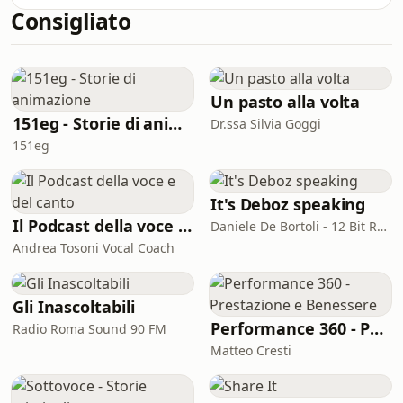
Consigliato
classificazione dell'OMS. Entriamo nei
laboratori per capire la biochimica
reale e come usare i dolcificanti come
strumenti, senza diventarne s
Un pasto alla volta
151eg - Storie di animazione
Dr.ssa Silvia Goggi
151eg
It's Deboz speaking
Il Podcast della voce e del canto
Daniele De Bortoli - 12 Bit Retrogaming Trieste
Andrea Tosoni Vocal Coach
Gli Inascoltabili
Performance 360 - Prestazione e Benessere
Radio Roma Sound 90 FM
Matteo Cresti