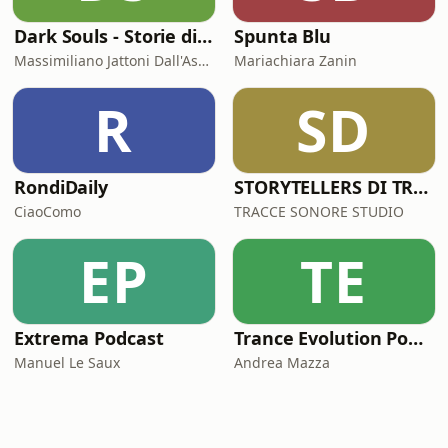
Dark Souls - Storie di serial killer
Spunta Blu
Massimiliano Jattoni Dall'Asén
Mariachiara Zanin
R
SD
RondiDaily
STORYTELLERS DI TRACCESONORE STUDIO
CiaoComo
TRACCE SONORE STUDIO
EP
TE
Extrema Podcast
Trance Evolution Podcast
Manuel Le Saux
Andrea Mazza