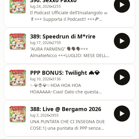
390: Sexxo Paxxo
🤯 REGALARE PATREON?!?!?
parolahttps://www.ilpost.it/2026/07/24/nuova-
lug 24, 2026
3255
https://www.patreon.com/powerpizza/gift+++
parola-giappone-caldo/►Poké
Il Podcast Ufficiale dell’Insalangolo 🥗
Scontrino +++📺 Puntata
🥬+++ Supporta il Podcast!! +++🍕
video!!https://youtu.be/ajsRZgLi89E►【🍕
Sostieni PPP su
ピザハットついに禁断領域へ】
http://www.datecideisoldi.com!🤯
https://corp.pizzahut.jp/info/5118►Avengers:
389: Speedrun di M*rire
REGALARE PATREON?!?!?
Doomsday | Official
lug 17, 2026
2759
https://www.patreon.com/powerpizza/gift+++
Trailerhttps://youtu.be/irVNGjRFZGk►Too
“AURA FARMING” 🗣️🗣️🗣️+++
Scontrino +++📺 Puntata
Many Cooks | Adult Swimhtt
AlmaNeNcco +++LUGLIO: MESE DELLE
video!!https://youtu.be/xeZghwBiuRo►Bottargahttps:
INVENZIONI CHE CI PROTEGGONO
FAVEhttps://it.wikipedia.org/wiki/Vicia_faba►FINAL
DAL CALDO 🥵🔥NeN vi porta l’energia
FANTASY VII REMAKE
PPP BONUS: Twilight 🦇💎
green e divide i vostri costi annuali in
INTERGRADEhttps://www.square-
lug 10, 2026
3136
DODICI FETTE UGUALI!!Andate su
enix.com
✨💎🧛💎✨HOA HOA HOA
https://ciao.nen.it/powerpizza per
HOAAAAA~Ciao! Dato che questa
fare un preventivo, e scoprire quanto
settimana siamo ancora in pausa,
spenderete in TUTTO il prossimo
ecco a voi la PRIMA DELLE
anno!! 😱E con il nostro codice sconto
388: Live @ Bergamo 2026
MONOGRAFICHE SU TWILIGHT 🤲 un
PIZZAELETTRICA 🍕⚡ risparmiate su
lug 3, 2026
2955
film adatto a tutte le stagioni (anche
tutto l’abbonamento!!#ad #nen+
UNA PUNTATA CHE CI INSEGNA DUE
quelle calde caldone)Buon Ascolto
COSE:1) una puntata di PPP senza
Stupidi Agnelli,- firmato: i Leoni Pazzi
Nick NON È una vera puntata di PPP,
e Masochisti ✍️+++SCONTRINO