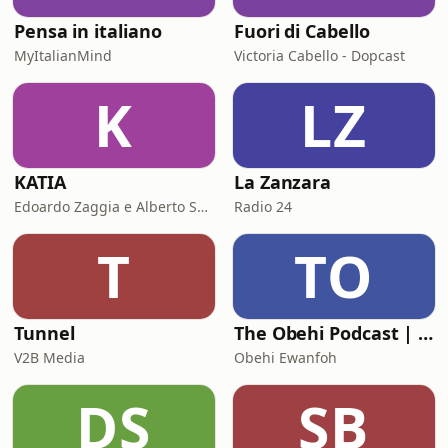
design.n
Pensa in italiano
Fuori di Cabello
MyItalianMind
Victoria Cabello - Dopcast
K
LZ
KATIA
La Zanzara
Edoardo Zaggia e Alberto Sacco
Radio 24
T
TO
Tunnel
The Obehi Podcast | Life & Legacy Project
V2B Media
Obehi Ewanfoh
DS
SB