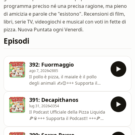
programma preciso né una precisa ragione, ma pieno
di amicizia e parole che "esistono". Recensioni di film,
libri, serie TV, videogiochi e musical con voti in fette di
pizza. Nuova Puntata ogni Venerdì.
Episodi
392: Fuormaggio
ago 7, 2026
2885
Il pollo è pizza, il maiale è il pollo
degli animali ✍️😌+++ Supporta il
Podcast!! +++🍕 Sostieni PPP su
https://www.patreon.com/c/powerpizza
391: Decapithanos
🤯 REGALARE PATREON?!?!?
lug 31, 2026
3354
https://www.patreon.com/powerpizza/gift+++
Il Podcast Ufficiale della Pizza Liquida
Scontrino +++📺 Puntata
🍕🥫+++ Supporta il Podcast!! +++🍕
video!!https://youtu.be/kiyz1vgNQ1M►In
Sostieni PPP su
Giappone fa così caldo che hanno
https://www.patreon.com/c/powerpizza
dovuto inventare una nuova