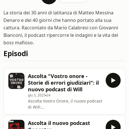
La storia dei 30 anni di latitanza di Matteo Messina
Denaro e dei 40 giorni che hanno portato alla sua
cattura. Raccontato da Mario Calabresi con Giovanni
Bianconi, il podcast ripercorre le indagini e la vita del
boss mafioso.
Episodi
Ascolta "Vostro onore -
Storie di errori giudiziari": il
nuovo podcast di Will
giu 3, 2025
24
⁠Ascolta Vostro Onore, il nuovo podcast
di Will⁠:
https://open.spotify.com/episode/4pp21PHhls4nYC
si=3af47cdd179e470e Nella serie
Ascolta il nuovo podcast
“Vostro Onore” raccontiamo la storia