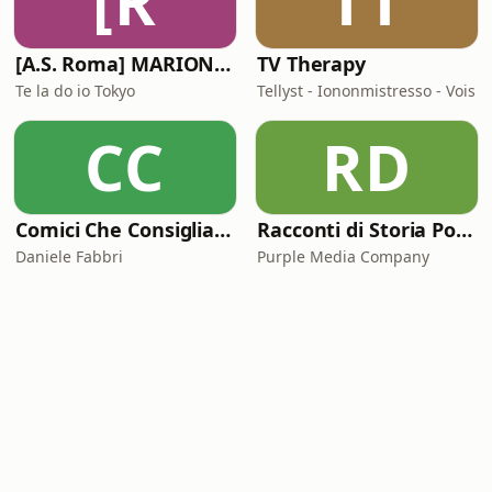
[R
TT
[A.S. Roma] MARIONE - Il portale della ControInformazione GialloRossa
TV Therapy
Te la do io Tokyo
Tellyst - Iononmistresso - Vois
CC
RD
Comici Che Consigliano Cose
Racconti di Storia Podcast
Daniele Fabbri
Purple Media Company