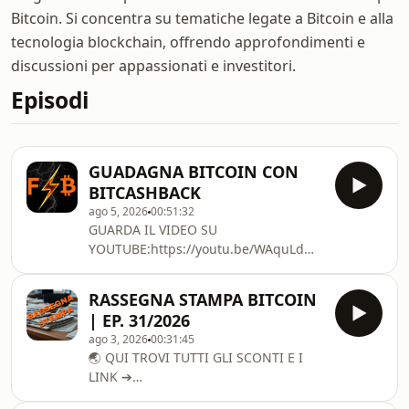
Bitcoin. Si concentra su tematiche legate a Bitcoin e alla
tecnologia blockchain, offrendo approfondimenti e
discussioni per appassionati e investitori.
Episodi
GUADAGNA BITCOIN CON
BITCASHBACK
ago 5, 2026
00:51:32
GUARDA IL VIDEO SU
YOUTUBE:https://youtu.be/WAquLdMLSBs?
si=pDNAmeGl-u-xoboPCODICE
SCONTO PER CASHBACK
RASSEGNA STAMPA BITCOIN
RADDOPPIATO PER IL PRIMO
| EP. 31/2026
MESE:https://bitcashback.net/?
ago 3, 2026
00:31:45
r=38823🌏 QUI TROVI TUTTI GLI
🌏 QUI TROVI TUTTI GLI SCONTI E I
SCONTI E I LINK ➔
LINK ➔
https://finalstepbitcoin.com/#supportamiSe
https://finalstepbitcoin.com/#supportamiSe
desideri supportare il mio lavoro, puoi