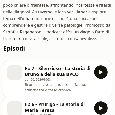
poco chiare o fraintese, affrontando incertezze e ritardi
nella diagnosi. Attraverso le loro voci, la serie esplora il
tema dell'infiammazione di tipo 2, una chiave per
comprendere e gestire diverse patologie. Promosso da
Sanofi e Regeneron, il podcast offre un viaggio fatto di
frammenti di vita reale, ascolto e consapevolezza.
Episodi
Ep.7 - Silenzioso - La storia di
Bruno e della sua BPCO
apr 20, 2026
1068
Bruno convive a lungo con affanno,
stanchezza e tosse cronica,
attribuendoli allo stile di vita e al
fumo. La malattia avanza in modo
Ep.6 - Prurigo - La storia di
silenzioso, confondendosi con la
Maria Teresa
normalità quotidiana. Solo dopo una