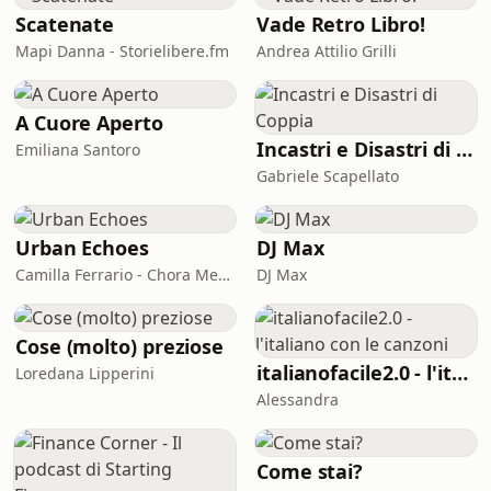
costante, capace di condizionare il
Scatenate
Vade Retro Libro!
lavoro, le relazioni e la quotidianità.
Mapi Danna - Storielibere.fm
Andrea Attilio Grilli
Per anni manca una visione d’insieme
della sua condizione. Questa arriva
all’Ospeda
A Cuore Aperto
Incastri e Disastri di Coppia
Emiliana Santoro
Gabriele Scapellato
Urban Echoes
DJ Max
Camilla Ferrario - Chora Media
DJ Max
Cose (molto) preziose
italianofacile2.0 - l'italiano con le canzoni
Loredana Lipperini
Alessandra
Come stai?