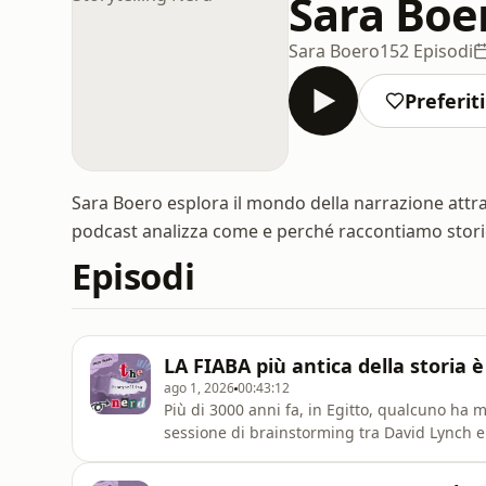
Sara Boe
Sara Boero
152 Episodi
Preferiti
Sara Boero esplora il mondo della narrazione attra
podcast analizza come e perché raccontiamo storie, 
Episodi
LA FIABA più antica della storia
ago 1, 2026
00:43:12
Più di 3000 anni fa, in Egitto, qualcuno ha 
sessione di brainstorming tra David Lynch e 
racconto dei due fratelli&quot; (o la fiaba d
si nasconde un labirinto che ha mandato in s