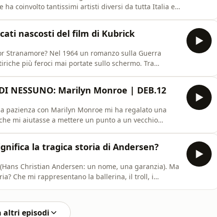
a coinvolto tantissimi artisti diversi da tutta Italia e
treghe” di San Giovanni in Marignano.Il mazzo di
tte delle streghe&quot;, mentre il mazzo oracolo è
ti nascosti del film di Kubrick
ttor Stranamore? Nel 1964 un romanzo sulla Guerra
tiriche più feroci mai portate sullo schermo. Tra
 cowboy con l&#39;atomica tra le gambe e una perversa
uttore, &quot;Il dottor Stranamore&quot; ci costringe
I NESSUNO: Marilyn Monroe | DEB.12
 la pazienza con Marilyn Monroe mi ha regalato una
 che mi aiutasse a mettere un punto a un vecchio
 ne parlo nel DEB di oggi, il libro è qui sotto:&quot;Non
ria di Marilyn Monroe&quot; (Ilenia Rossini, Momo
nifica la tragica storia di Andersen?
ia (Hans Christian Andersen: un nome, una garanzia). Ma
ria? Che mi rappresentano la ballerina, il troll, i
ono qua apposta: e per inciso, un paio di secoli più
La raccolta di fiabe MinaLima che mostro nel video:
 altri episodi