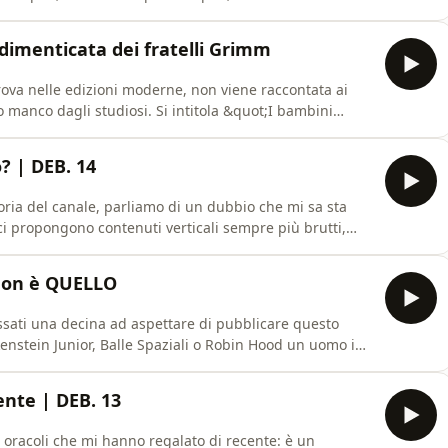
39;occorrenza palestra e angolo di lettura. Per
e ringraziarvi ci saranno due speciali: il primo è questo.
dimenticata dei fratelli Grimm
trova nelle edizioni moderne, non viene raccontata ai
 manco dagli studiosi. Si intitola &quot;I bambini
o del macellaio&quot;).In questo video andiamo a fondo
 è sparita? Da dove arrivava? Chi l&#39;ha raccontata
? | DEB. 14
toria del canale, parliamo di un dubbio che mi sa sta
ci propongono contenuti verticali sempre più brutti,
o l&#39;algoritmo, leggere le best practices di
e (anche male) vincono sempre: la &quot;morte
 non è QUELLO
ssati una decina ad aspettare di pubblicare questo
kenstein Junior, Balle Spaziali o Robin Hood un uomo in
avoro molto meno conosciuto e che sono a maggior
 che è un remake di Lubitsch e che Tarantino c&#39;entra
nte | DEB. 13
 oracoli che mi hanno regalato di recente: è un