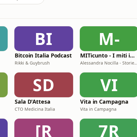
BI
M-
Bitcoin Italia Podcast
MITicunto - I miti in prima persona
Rikki & Guybrush
Alessandra Nocilla - Storieli
SD
VI
Sala D'Attesa
Vita in Campagna
CTO Medicina Italia
Vita in Campagna
[R
7R