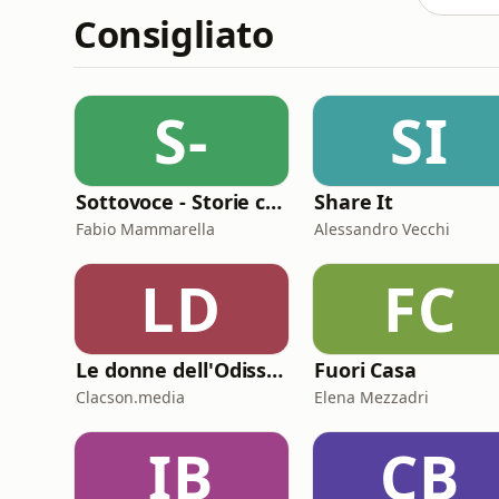
Consigliato
S-
SI
Sottovoce - Storie criminali
Share It
Fabio Mammarella
Alessandro Vecchi
LD
FC
Le donne dell'Odissea
Fuori Casa
Clacson.media
Elena Mezzadri
IB
CB