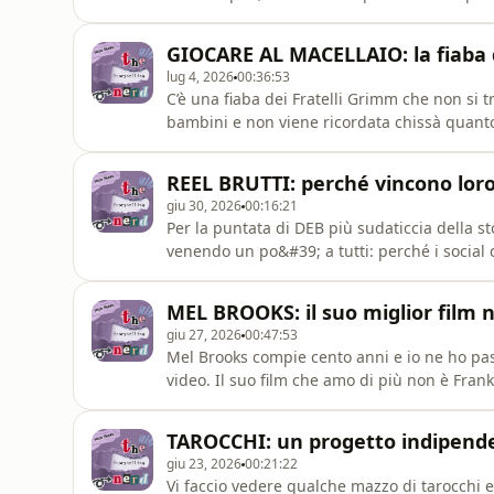
camera da letto, sala di registrazione, all&#
festeggiare il trentamila iscritti su YouTube 
GIOCARE AL MACELLAIO: la fiaba 
Un to
lug 4, 2026
00:36:53
C’è una fiaba dei Fratelli Grimm che non si 
bambini e non viene ricordata chissà quanto
giocano al macellaio&quot; (o &quot;Il gioc
nel tunnel del disagio: perché questa storia
REEL BRUTTI: perché vincono loro
prima e come
giu 30, 2026
00:16:21
Per la puntata di DEB più sudaticcia della s
venendo un po&#39; a tutti: perché i social 
rapidi e superficiali?Spoiler: l&#39;ha decis
Instagram per credere. I primi a pubblicar
MEL BROOKS: il suo miglior film
dell&#39;informazione&qu
giu 27, 2026
00:47:53
Mel Brooks compie cento anni e io ne ho pa
video. Il suo film che amo di più non è Fran
calzamaglia (anche se...). Si tratta di un l
ragione lieta di piazzarvi: vi anticipo solo
TAROCCHI: un progetto indipende
qualcosa, pen
giu 23, 2026
00:21:22
Vi faccio vedere qualche mazzo di tarocchi e