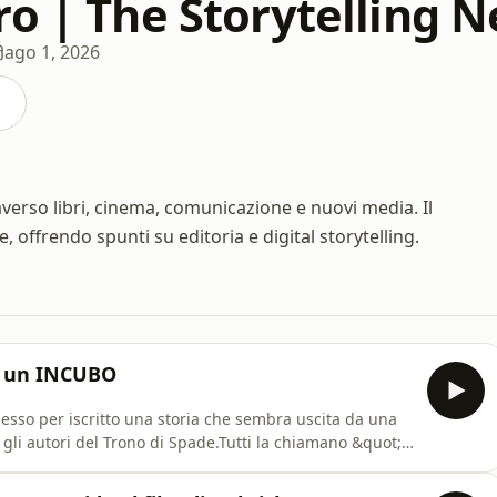
ro | The Storytelling N
ago 1, 2026
verso libri, cinema, comunicazione e nuovi media. Il
offrendo spunti su editoria e digital storytelling.
 è un INCUBO
messo per iscritto una storia che sembra uscita da una
gli autori del Trono di Spade.Tutti la chiamano &quot;Il
i Anubi e Bata), ma dietro i nomi divini e le metamorfosi
batta generazioni di folkloristi. Dalle mogli infedel