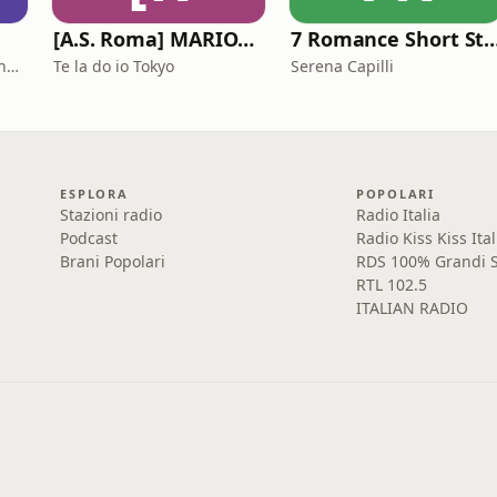
[A.S. Roma] MARIONE - Il portale della ControInformazione GialloRossa
7 Romance Short Stories in Italian (Graded Reader for Intermediate L
Università Ca' Foscari Venezia
Te la do io Tokyo
Serena Capilli
ESPLORA
POPOLARI
Stazioni radio
Radio Italia
Podcast
Radio Kiss Kiss Ital
Brani Popolari
RDS 100% Grandi S
RTL 102.5
ITALIAN RADIO