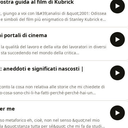
stra guida al film di Kubrick
 giungo a voi con l&#39;analisi di &quot;2001: Odissea
 e simboli del film più enigmatico di Stanley Kubrick e
ande più spinose. Cosa è successo ad Hal 9000? Che
 il messia o Alex? Chi c&#39;era sotto al costume del
 portali di cinema
qualità del lavoro e della vita dei lavoratori in diversi
e sta succedendo nel mondo della critica
no, con la mia amica Serena Seghedoni, fondatrice e
nd Clear IG
aneddoti e significati nascosti |
onto la cosa non relativa alle storie che mi chiedete di
no-cosa-sono-chi-li-ha-fatti-perché-perché-hai-un
trici e tatuatori in ordine di citazione:Elisa Screm
screm/ Marco Manoni - ManoTattoo (Venezia):
per me
so metaforico eh, cioè, non nel senso &quot;nel mio
lla &quot;stanza tutta per sé&quot; che mi fa da studio,