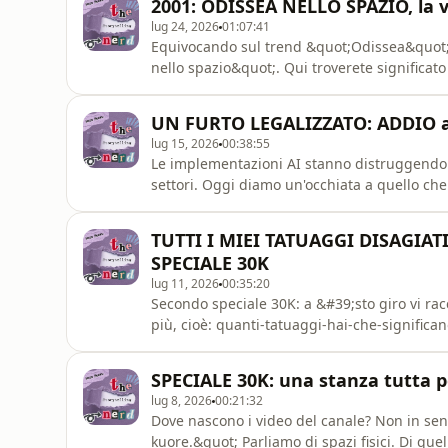
2001: ODISSEA NELLO SPAZIO, la vo
lug 24, 2026
01:07:41
Equivocando sul trend &quot;Odissea&quot;,
nello spazio&quot;. Qui troverete significato
cercheremo di rispondere insieme alle dom
significa il finale? Lo starchild è superman,
UN FURTO LEGALIZZATO: ADDIO ai
Moon Watche
lug 15, 2026
00:38:55
Le implementazioni AI stanno distruggendo la 
settori. Oggi diamo un'occhiata a quello ch
cinematografica e ne parliamo, dati alla ma
direttrice del portale Loud and Clear.Loud a
TUTTI I MIEI TATUAGGI DISAGIATI: 
SPECIALE 30K
lug 11, 2026
00:35:20
Secondo speciale 30K: a &#39;sto giro vi racc
più, cioè: quanti-tatuaggi-hai-che-significa
tirannosauro-tatuato-sul-braccio. Enjoy.Tatua
(Torino): https://www.instagram.com/elisa_
SPECIALE 30K: una stanza tutta 
https://www.instagra
lug 8, 2026
00:21:32
Dove nascono i video del canale? Non in sen
kuore.&quot; Parliamo di spazi fisici. Di que