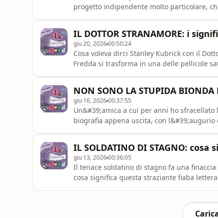
progetto indipendente molto particolare, che h
legato alla rassegna annuale “Notte delle S
tarocchi si chiama &quot;I tarocchi della no
IL DOTTOR STRANAMORE: i significa
&quot;Oracoli dell
giu 20, 2026
00:50:24
Cosa voleva dirci Stanley Kubrick con il Do
Fredda si trasforma in una delle pellicole sa
generali paranoici, scienziati psicopatici,
ossessione per la guerra a fare da filo cond
NON SONO LA STUPIDA BIONDA D
ancora oggi a rid
giu 16, 2026
00:37:55
Un&#39;amica a cui per anni ho sfracellato
biografia appena uscita, con l&#39;augurio
malumore in sospeso. E vi dirò, è servito. Ve
sono la stupida bionda di nessuno. Una sto
IL SOLDATINO DI STAGNO: cosa sig
Edizioni)
giu 13, 2026
00:36:05
Il tenace soldatino di stagno fa una finacc
cosa significa questa straziante fiaba lettera
giocattoli che prendono vita? Ne parliamo, s
tardi tutto ciò sarebbe diventato Toy Story.
https://am
Carica