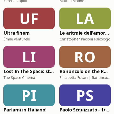
Serena Capilli
Matteo Maone
UF
LA
Ultra finem
Le aritmie dell'amore. Palpitazioni e tachicardia dei legami affettivi
Émile venturelli
Christopher Pacioni Psicologo
LI
RO
Lost In The Space: storie di cinema
Ranuncolo on the Road
The Space Cinema
Elisabetta Fusari | Ranuncolo Libri
PI
PS
Parlami in Italiano!
Paolo Scquizzato - 1/2 ora con donPi