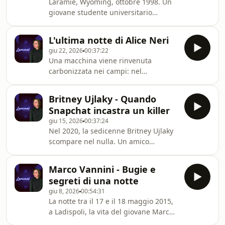
Laramie, Wyoming, ottobre 1998. Un
insegue e Brandon ha paura. Chiama
giovane studente universitario
il 911 e la telefonata è angosciante,
omosessuale di ventun anni
anche se molto disturbata dalle
scompare nel nulla dopo una serata
interferenze, ed è l&#39;ultima
L'ultima notte di Alice Neri
in un bar. Sarà ritrovato solo 18 ore
traccia audio che c
giu 22, 2026
00:37:22
dopo, legato a una recinzione in
Una macchina viene rinvenuta
mezzo al nulla, in condizioni
carbonizzata nei campi: nel
disperate, scambiato inizialmente per
bagagliaio c&#39;è il corpo di una
uno spaventapasseri. In questo video
donna. Alice Neri. Questa è la storia
ricostruiamo l'incredibile e doloroso
Britney Ujlaky - Quando
della sua ultima notte e di un
caso di Matthew Shepard, un delitto
Snapchat incastra un killer
passaggio (o forse di un sequestro)
brutale che ha sconvol
giu 15, 2026
00:37:24
che le è stato fatale.
Nel 2020, la sedicenne Britney Ujlaky
scompare nel nulla. Un amico
racconta di averla vista salire in
macchina con un cowboy misterioso,
Marco Vannini - Bugie e
ma nessuno ha più notizie di lei dopo
segreti di una notte
questo appuntamento
giu 8, 2026
00:54:31
romantico.Questa è la storia di
La notte tra il 17 e il 18 maggio 2015,
tradimento, di bugie digitali e di
a Ladispoli, la vita del giovane Marco
come Snapchat abbia incastrato un
Vannini viene spezzata a soli 20 anni