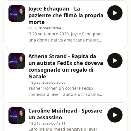
predatore che si fingeva un amico.
in casa della fidanzata Martina
Joyce Echaquan - La
Ciontoli. Un caso di cronaca nera che
paziente che filmò la propria
ha sconvolto l'opinione pubblica
morte
italiana per la gravità dei fatti, i ritardi
giu 1, 2026
00:30:04
nei soccorsi e le versioni contrastanti
Il 28 settembre 2020, Joyce Echaquan,
fornite dalla famiglia Ciontoli. In
una donna nativa americana muore
questo video ripercorriamo tutto.
nel reparto di degenza dell'ospedale
Un'analisi dettagliata pe
di Joliette, in Québec. Pochi minuti
Athena Strand - Rapita da
prima di esalare l'ultimo respiro, Joyce
un autista FedEx che doveva
avvia una diretta Facebook Live: un
consegnarle un regalo di
video di 7 minuti che mostrerà al
Natale
mondo intero gli insulti razzisti del
mag 25, 2026
00:30:05
personale sanitario mentre lei
Tanner Horner, un corriere FedEx,
implorava aiuto. Ma di cosa è morta
confessa di aver rapito e ucciso una
davvero Joyce Echaquan?
bambina di sette anni: Athena Strand.
Una vicenda sconvolgente, avvenuta
Caroline Muirhead - Sposare
poche settimane prima di Natale, che
un assassino
ha sollevato domande inquietanti: che
mag 18, 2026
00:42:11
cosa è successo davvero in quelle ore?
Caroline Muirhead pensava di aver