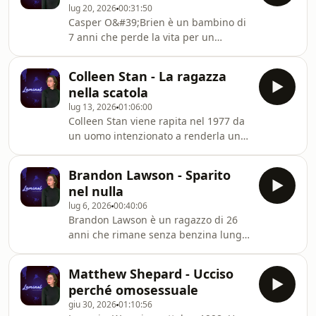
lug 20, 2026
00:31:50
morto ai piedi di una gru da cui si è
Casper O&#39;Brien è un bambino di
lanciato. Ma è davvero così? Il suo
7 anni che perde la vita per un
corpo non presenta tutti i classici
cedimento cardiaco. Centoquindici
segni di chi si è intrufolato in un
chili di peso per il corpo di un
cantiere, di notte. E, contro
Colleen Stan - La ragazza
bambino così piccolo che
nella scatola
compromettono totalmente il suo
lug 13, 2026
01:06:00
modo di vivere e di muoversi e che lo
Colleen Stan viene rapita nel 1977 da
portano a spegnersi troppo presto.
un uomo intenzionato a renderla una
Ma di chi è la responsabilità? Dei
schiava sessuale - la tiene rinchiusa
genitori, verrebbe da dire. Ma
in casa all&#39;interno di una scatola.
altrettanto i genitori di Casper sono
Brandon Lawson - Sparito
Questa bara di legno rudimentale
obesi e il loro stile di vita è
nel nulla
sarà il suo rifugio per 23 ore al giorno
lug 6, 2026
00:40:06
e per i successivi 7 anni della sua vita.
Brandon Lawson è un ragazzo di 26
Una storia di prigionia e tortura ma
anni che rimane senza benzina lungo
altrettanto di resilienza e libertà
una strada isolata del Texas. Chiama il
ritrovata. Questa è la storia della
fratello per farsi aiutare, ma...
&quot;ragazza nella sca
Matthew Shepard - Ucciso
improvvisamente, nella notte,
perché omosessuale
qualcosa lo spaventa. Forse ha
giu 30, 2026
01:10:56
assistito ad un incidente, qualcuno lo