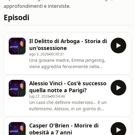
approfondimenti e interviste.
Episodi
Il Delitto di Arboga - Storia di
un'ossessione
ago 3, 2026
00:39:31
Una giovane madre, Emma Jangestig,
viene aggredita ferocemente nella
sua casa e i suoi due bambini piccoli
perdono la vita. Gli inquirenti si
Alessio Vinci - Cos'è successo
troveranno di fronte a una pista
quella notte a Parigi?
agghiacciante che porta fuori dai
lug 27, 2026
00:54:46
confini svedesi, fino in Germania,
Un caso che definire misterioso... è un
sulle tracce di una donna spinta da
eufemismo. Alessio, in un giorno di
un&#39;ossessione morbosa e da una
gennaio, sale su un volo per Parigi e
folle gelosia.
alloggia all&#39;albergo Le Méridien
Casper O'Brien - Morire di
Etoil. Trascorre qui le sue ultime ore
obesità a 7 anni
di vita, prima di essere ritrovato