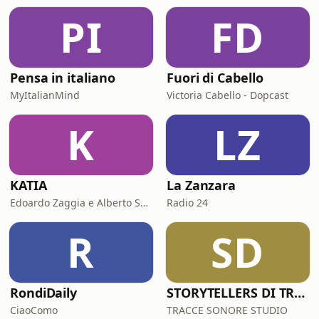
PI
FD
Pensa in italiano
Fuori di Cabello
MyItalianMind
Victoria Cabello - Dopcast
K
LZ
KATIA
La Zanzara
Edoardo Zaggia e Alberto Sacco
Radio 24
R
SD
RondiDaily
STORYTELLERS DI TRACCESONORE STUDIO
CiaoComo
TRACCE SONORE STUDIO