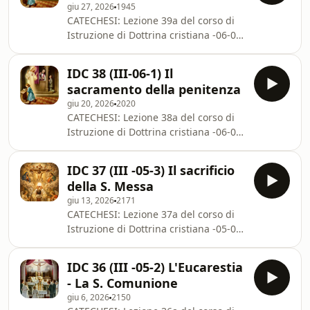
giu 27, 2026
1945
divinaQualitàIntegritàDoveri del
CATECHESI: Lezione 39a del corso di
confessoreCatechismo: CSPX 346-354;
Istruzione di Dottrina cristiana -06-02
CC 1322-1419; CCC 280-281; CIC 912-
della III parte (Sacramenti) dal
958.Testo base: BOULENGER A., La
Catechismo della Chiesa Cattolica - P.
dottrina cattolica vol. 3, Ed. SEI,
IDC 38 (III-06-1) Il
Bernardino M. Abate (2026).LA
pp.14
sacramento della penitenza
CONTRIZIONEDefinizioneNaturaNecessitàSpecieQual
giu 20, 2026
2020
CSPX 346-354; CC 1322-1419; CCC
CATECHESI: Lezione 38a del corso di
280-281; CIC 912-958.Testo base:
Istruzione di Dottrina cristiana -06-01
BOULENGER A., La dottrina cattolica
della III parte (Sacramenti) dal
vol. 3, Ed. SEI, pp.134-142. Video
Catechismo della Chiesa Cattolica - P.
IDC 37 (III -05-3) Il sacrificio
Bernardino M. Abate (2026).IL
della S. Messa
SACRAMENTO DELLA PENITENZASue
giu 13, 2026
2171
relazioni con la virtù della
CATECHESI: Lezione 37a del corso di
penitenzaEsistenza Segno
Istruzione di Dottrina cristiana -05-03
sensibileNecessitàEffetti Ministro SoggettoCatechis
della III parte (Sacramenti) dal
CSPX 346-354; CC 1322-1419; CCC
Catechismo della Chiesa Cattolica - P.
280-281; CIC 912-958.Testo base:
IDC 36 (III -05-2) L'Eucarestia
Bernardino M. Abate (2026).IL
BOULENGER A., La
- La S. Comunione
SACRIFICIO DELLA S. MESSAIl
giu 6, 2026
2150
sacrificio in generaleSpecieEsistenza