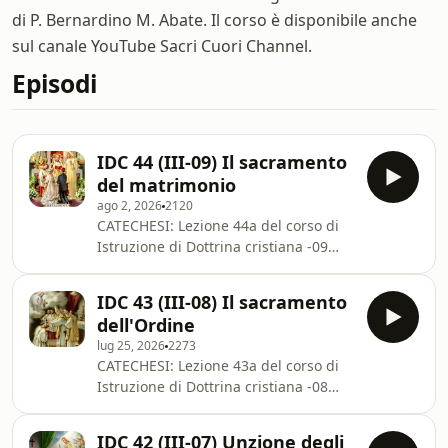
di P. Bernardino M. Abate. Il corso è disponibile anche
sul canale YouTube Sacri Cuori Channel.
Episodi
IDC 44 (III-09) Il sacramento
del matrimonio
ago 2, 2026
2120
CATECHESI: Lezione 44a del corso di
Istruzione di Dottrina cristiana -09
della III parte (Sacramenti) dal
Catechismo della Chiesa Cattolica - P.
IDC 43 (III-08) Il sacramento
Bernardino M. Abate (2026).IL
dell'Ordine
SACRAMENTO MATRIMONIO
lug 25, 2026
2273
DefinizioneEsistenzaInseparabilità del
CATECHESI: Lezione 43a del corso di
contratto e del sacramentoProprietà
Istruzione di Dottrina cristiana -08
del MatrimonioIl segno
della III parte (Sacramenti) dal
sensibileEffettiNecessitàMinistroSoggettoCelebrazi
Catechismo della Chiesa Cattolica - P.
del matrimonioCatechismo: CMagSPX
IDC 42 (III-07) Unzione degli