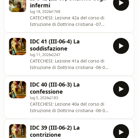
Bernardino M. Abate (2026).IL
830-855; CSPX 4
infermi
SACRAMENTO DELL’ORDINE
lug 18, 2026
1768
DefinizioneEsistenzaGerarchiaSegno
CATECHESI: Lezione 42a del corso di
sensibileEffettiNecessitàMinistroSoggettoRitoCatec
Istruzione di Dottrina cristiana -07
CSPX 397-405; CMagSPX 814-829; CC
della III parte (Sacramenti) dal
1533-1600; CCC 321-336; CIC 1008-
Catechismo della Chiesa Cattolica - P.
1054.Cfr. BOULENGER A., La dottrina
IDC 41 (III-06-4) La
Bernardino M. Abate
catto
soddisfazione
(2026).L’UNZIONE DEGLI INFERMI
lug 11, 2026
2247
DefinizioneEsistenzaSegno
CATECHESI: Lezione 41a del corso di
sensibileEffettiNecessitàMinistroSoggettoRitoCatec
Istruzione di Dottrina cristiana -06-04
CSPX 392-396; CC 1499-1532; CCC
della III parte (Sacramenti) dal
313-320; CIC 998-1007.Testo base:
Catechismo della Chiesa Cattolica - P.
BOULENGER A., La dottrina cattolica
IDC 40 (III-06-3) La
Bernardino M. Abate (2026).LA
vol. 3, Ed. SEI
confessione
SODDISFAZIONEDefinizioneSpecieNecessitàDoveri
lug 5, 2026
2183
del confessoreDoveri del penitenteLe
CATECHESI: Lezione 40a del corso di
indulgenzeCatechismo: CSPX 355-391;
Istruzione di Dottrina cristiana -06-03
CC 1420-1498; CCC 296-312; CIC 959-
della III parte (Sacramenti) dal
997.Testo base: BOULENGER A., La
Catechismo della Chiesa Cattolica - P.
dottrina cattolica vol. 3, Ed.
IDC 39 (III-06-2) La
Bernardino M. Abate (2026).LA
contrizione
CONFESSIONEDefinizioneSpecieIstituzione