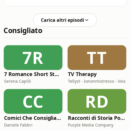
sensibileEffettiNecessitàMinistroSoggettoCerimoni
della III parte (Sacramenti) dal
CSPX 304-315; CC 1285-1321; CCC 265-
Catechismo della Chiesa Cattolica - P.
270.
Bernardino M. Abate (2026).IL
Carica altri episodi
BATTESIMODefinizioneSpecieFigureEsistenzeSegno
Consigliato
sensibileEffettiNecessitàMinistroSoggettoVotiCeri
CSPX 290-303; CC 1213-1284; CCC 252-
264.Video
7R
TT
7 Romance Short Stories in Italian (Graded Reader for Intermediate Learners (CEFR B1-B2)
TV Therapy
Serena Capilli
Tellyst - Iononmistresso - Vois
CC
RD
Comici Che Consigliano Cose
Racconti di Storia Podcast
Daniele Fabbri
Purple Media Company