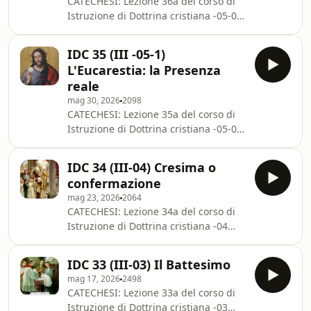
CATECHESI: Lezione 36a del corso di
del sacrificio della MessaSua
Istruzione di Dottrina cristiana -05-02
essenzaNecessitàSue relazioni col
della III parte (Sacramenti) dal
sacrificio della CroceSuoi effettiIl
Catechismo della Chiesa Cattolica - P.
Ministro - I
IDC 35 (III -05-1)
Bernardino M. Abate
sacerdotiSoggettoCatechismo: CSPX
L'Eucarestia: la Presenza
(2026).L'EUCARESTIA: LA S.
346-354
reale
COMUNIONEDefinizioneEsistenza e
mag 30, 2026
2098
naturaSegno
CATECHESI: Lezione 35a del corso di
sensibileEffettiNecessitàIl
Istruzione di Dottrina cristiana -05-01
MinistroSoggettoComunione
della III parte (Sacramenti) dal
frequenteEtà - comunione dei
Catechismo della Chiesa Cattolica - P.
fanciulliLa comunione
IDC 34 (III-04) Cresima o
Bernardino M. Abate
spiritualeCatechismo: CSPX 316-354;
confermazione
(2026).L'EUCARESTIA: LA PRESENZA
CC 1322-1419; CCC
mag 23, 2026
2064
REALEIl fatto della presenza realeIl
CATECHESI: Lezione 34a del corso di
modo della presenza
Istruzione di Dottrina cristiana -04
realeCatechismo: CSPX 316-354; CC
della III parte (Sacramenti) dal
1322-1419; CCC 271-294.Cfr.
Catechismo della Chiesa Cattolica - P.
BOULENGER A., La dottrina cattolica
IDC 33 (III-03) Il Battesimo
Bernardino M. Abate (2026).LA
vol. 3, Ed. SEI, pp.78-93. Video
mag 17, 2026
2498
CRESIMA o
CATECHESI: Lezione 33a del corso di
CONFERMAZIONEDefinizioneNaturaEsistenzaSegno
Istruzione di Dottrina cristiana -03