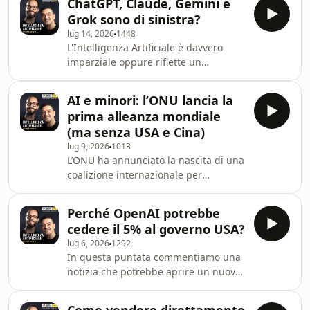
ChatGPT, Claude, Gemini e
promettenti dell'Intelligenza
Grok sono di sinistra?
Artificiale: il Digital Twin, il gemello
lug 14, 2026
1448
digitale capace di supportare
L'Intelligenza Artificiale è davvero
diagnosi sempre più precise,
imparziale oppure riflette un
prevenzione personalizzata e nuove
orientamento politico? In questa
strategie di cura.Ne parlano Valeria
puntata del podcast Intelligenza
Panebianco, Direttrice del
AI e minori: l’ONU lancia la
Artificiale Spiegata Semplice,
Dipartimento di Scienze Ra
prima alleanza mondiale
Pasquale Viscanti e Giacinto Fiore
(ma senza USA e Cina)
analizzano il test pubblicato dal
lug 9, 2026
1013
Washington Post, basato su una
L’ONU ha annunciato la nascita di una
ricerca dell'Università di Stanford, che
coalizione internazionale per
ha confrontato ChatGPT, Claude,
proteggere i minori dai rischi
Gemini e Grok per valutare il bias
dell’Intelligenza Artificiale. L’iniziativa,
percepito dagli utenti. Un t
Perché OpenAI potrebbe
presentata durante il primo Global
cedere il 5% al governo USA?
Dialogue on AI Governance di
lug 6, 2026
1292
Ginevra, coinvolge anche l’Italia ma
In questa puntata commentiamo una
registra due assenze che fanno
notizia che potrebbe aprire un nuovo
discutere: Stati Uniti e Cina.Parliamo
fronte nel rapporto tra Intelligenza
poi di Muse Image, il primo modello
Artificiale, politica e potere
di generazione immagini sviluppato