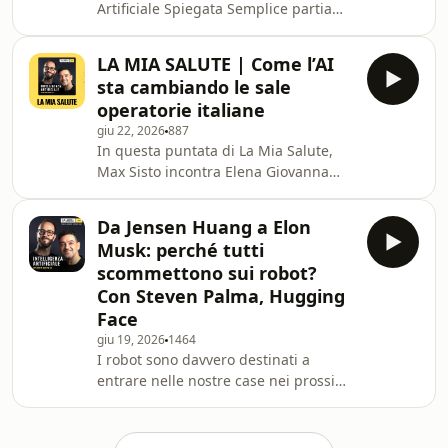
Artificiale Spiegata Semplice partiamo
strategia full-stack
da una decisione che potrebbe
dell'azienda.Parliamo poi della ric
segnare il futuro della competizione
LA MIA SALUTE | Come l’AI
tecnologica globale: Donald Trump ha
sta cambiando le sale
firmato due ordini esecutivi per
operatorie italiane
accelerare lo sviluppo del quantum
giu 22, 2026
887
computing negli Stati Uniti,
In questa puntata di La Mia Salute,
coinvolgendo colossi come Google e
Max Sisto incontra Elena Giovanna
IBM e stanziando miliardi di dollari
Bignami, Presidente della SIAARTI, e
per mantenere la leadership
la Professoressa Valentina Bellini per
americana in una delle tec
Da Jensen Huang a Elon
esplorare il ruolo crescente
Musk: perché tutti
dell’Intelligenza Artificiale in
scommettono sui robot?
anestesia, terapia intensiva e terapia
Con Steven Palma, Hugging
del dolore. La SIAARTI (Società
Face
Italiana di Anestesia, Analgesia,
Rianimazione e Terapia Intensiva)
giu 19, 2026
1464
I robot sono davvero destinati a
rappresenta migliaia di specialisti
entrare nelle nostre case nei prossimi
italiani impegnat
cinque anni? In questa puntata di
Intelligenza Artificiale Spiegata
Semplice, Pasquale Viscanti intervista