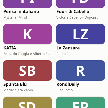
Pensa in italiano
Fuori di Cabello
MyItalianMind
Victoria Cabello - Dopcast
K
LZ
KATIA
La Zanzara
Edoardo Zaggia e Alberto Sacco
Radio 24
SB
R
Spunta Blu
RondiDaily
Mariachiara Zanin
CiaoComo
SD
EP