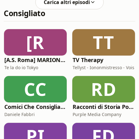
Carica altri episodi
Steven Palma, Tech Lead di Hugging
Consigliato
Face, per capire a che punto siamo
nella corsa alla robotica intelligente e
quale ruolo giocherà l’Intelligenza
Artificiale nel portare i robot dal
[R
TT
laboratorio alla vita quotidiana.Parli
[A.S. Roma] MARIONE - Il portale della ControInformazione GialloRossa
TV Therapy
Te la do io Tokyo
Tellyst - Iononmistresso - Vois
CC
RD
Comici Che Consigliano Cose
Racconti di Storia Podcast
Daniele Fabbri
Purple Media Company
PI
FD