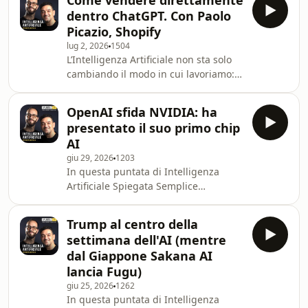
Come vendere direttamente
economico: OpenAI avrebbe discusso
da Meta, pensa
dentro ChatGPT. Con Paolo
la possibilità di destinare il 5% del
Picazio, Shopify
proprio capitale al governo degli Stati
lug 2, 2026
1504
Uniti, con l’idea di trasformare una
L’Intelligenza Artificiale non sta solo
parte del valore generato dall’AI in un
cambiando il modo in cui lavoriamo:
beneficio economico condiviso con i
sta per rivoluzionare anche il modo in
cittadini.Parliamo poi dello Human
cui facciamo acquisti online. In
OpenAI sfida NVIDIA: ha
questa puntata abbiamo ospitato
presentato il suo primo chip
Paolo Picazio, Country Manager di
AI
Shopify, per parlare di una
giu 29, 2026
1203
trasformazione destinata a ridefinire
In questa puntata di Intelligenza
il mondo dell'eCommerce: l'Agentic
Artificiale Spiegata Semplice
Commerce.Scopriremo perché presto
analizziamo una delle settimane più
saranno gli agenti AI a cercare
importanti degli ultimi mesi per
prodotti, confronta
Trump al centro della
l'infrastruttura dell'AI. OpenAI ha
settimana dell'AI (mentre
presentato Jalapeño, il suo primo chip
dal Giappone Sakana AI
sviluppato insieme a Broadcom per
lancia Fugu)
accelerare l'inferenza dei modelli e
giu 25, 2026
1262
ridurre costi e tempi di risposta,
In questa puntata di Intelligenza
segnando un nuovo passo nella