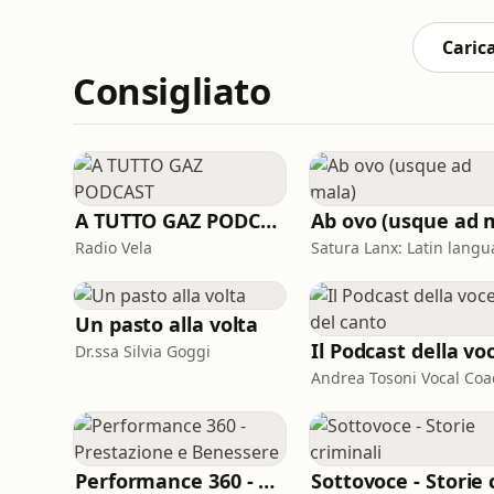
sul rapporto degli italiani con il &quot;pros
dell&apos;anno
Carica
Consigliato
A TUTTO GAZ PODCAST
Radio Vela
Un pasto alla volta
Dr.ssa Silvia Goggi
Andrea Tosoni Vocal Coa
Performance 360 - Prestazione e Benessere