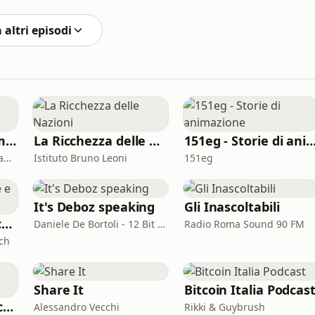
simo&quot;, esplorano la definizione della parola
 altri episodi
Ab ovo (usque ad mala)
La Ricchezza delle Nazioni
151eg - Storie di animaz
Satura Lanx: Latin language and literature for beginners.
Istituto Bruno Leoni
151eg
It's Deboz speaking
Gli Inascoltabili
Il Podcast della voce e del canto
Daniele De Bortoli - 12 Bit Retrogaming Trieste
Radio Roma Sound 90 FM
ch
Share It
Bitcoin Italia Podcas
Sottovoce - Storie criminali
Alessandro Vecchi
Rikki & Guybrush