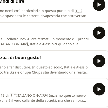
Modi di Dire
anno nomi così particolari? In questa puntata di 🇮🇹
no a spasso tra le correnti d&apos;aria che attraversano
dei Venti.Dalla fredda Tramontana al caldo Scirocco,
o affatto casuali, ma raccontano la storia dei
o sul collo&quot;? Allora fermati un momento e... prendi
ITALIANO ON-AIR🎙️, Katia e Alessio ci guidano alla
mo: il respiro. E non parleremo solo di benessere e
i tipiche in italiano, che hanno come protagonista
zo... di buon gusto!
uano a far discutere. In questo episodio, Katia e Alessio
co tra Ikea e Chupa Chups stia diventando una realtà
to di polpette svedesi!Dagli schermi dei computer
oni storiche del Pesce d&apos;Aprile, esploreremo
 13 di 🇮🇹ITALIANO ON-AIR🎙️! Iniziamo questo nuovo
che è il vero collante della società, ma che sembra
esto episodio, Katia e Alessio analizzano i dati recenti