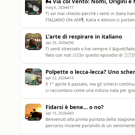
🌬️ Via col Vento: Nomi, Origini e 
le sfide più di
mag 6, 2026
377
Ti sei mai chiesto perché i venti in Italia h
ITALIANO ON-AIR🎙️, Katia e Alessio ci porta
la penisola, svelandoci i segreti della Rosa 
scoprirai che i nomi che usiamo oggi non son
L'arte di respirare in italiano
navigatori del
apr 29, 2026
290
Ti senti stressato o hai sempre il &quot;fiat
fiato con noi! 🧘‍♂️✨In questo episodio di 🇮
scoperta di un gesto naturale ma potentissi
yoga! Ci concentreremo su alcune espression
Polpette o lecca-lecca? Uno scher
proprio il res
apr 22, 2026
415
Il 1° aprile è passato, ma gli scherzi contin
ci raccontano come una notizia nata per gio
gastronomica bizzarra: il lecca-lecca al gus
&quot;bloccati&quot; in ufficio alle tradizi
Fidarsi è bene... o no?
insieme la cu
apr 15, 2026
383
Benvenuti alla prima puntata della stagione
percorso insieme parlando di un sentimento 
vacillare negli ultimi tempi: la fiducia.In qu