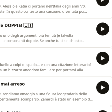
Alessio e Katia ci portano nell’Italia degli anni ’70,
te. In questo contesto una canzone, diventata poi
tico. Il cantante è molto conosciuto, ed è anche uno dei
liana: Adriano Celentano, e canta questa canzone al
le DOPPIE! 🇮🇹
no uno degli argomenti più temuti (e talvolta
: le consonanti doppie. Se anche tu ti sei chiesto
ciarle correttamente, questa è la puntata che fa per
ltare questo episodio ti permetterà di fare un vero
ello a colpi di spada... e con una citazione letteraria?
a un bizzarro aneddoto familiare per portarvi alla
muto!) della letteratura italiana: I Promessi Sposi di
 la cultura e la lingua italiana, questo è
 mai arreso
️, rendiamo omaggio a una figura leggendaria dello
ecentemente scomparso, Zanardi è stato un esempio di
pos;Italia e per il mondo intero. Attraverso il racconto
eremo la capacità dell&apos;essere umano di affrontare