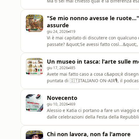
Ma ti sei mai chiesto qual è la differenza e
manifestazione non è sempre una protesta?N
ITALIANO ON-AIR🎙️, Katia e Alessio ci accom
"Se mio nonno avesse le ruote...": 
dell&apos;estate i
assurde
giu 24, 2026
419
Vi è mai capitato di discutere con qualcuno 
passate? &quot;Se avessi fatto così...&quot;,
un modo decisamente originale, ironico e un
in ballo i nonni... e le ruote!In questa punt
Un museo in tasca: l'arte sulle m
giu 17, 2026
485
Avete mai fatto caso a cosa c&apos;è disegna
puntata di 🇮🇹ITALIANO ON-AIR🎙️, il podcast
accompagnano in un viaggio straordinario lu
euro!Mentre molti paesi europei hanno scelt
Novecento
l&apos;Italia ha fatto u
giu 10, 2026
469
Alessio e Katia ci portano a fare un viaggi
dalle celebrazioni della Festa della Repubblic
all&apos;estero, grazie alle pagine di un gr
contemporanea: Novecento di Alessandro Bar
Chi non lavora, non fa l'amore
Repubblica: un