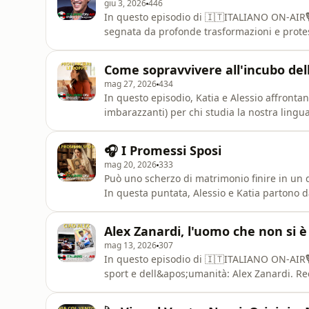
giu 3, 2026
446
In questo episodio di 🇮🇹ITALIANO ON-AIR🎙️, 
segnata da profonde trasformazioni e protes
famosissima, scatena un vero terremoto poli
maggiori esponenti della musica leggera ita
Come sopravvivere all'incubo del
Festival di Sa
mag 27, 2026
434
In questo episodio, Katia e Alessio affronta
imbarazzanti) per chi studia la nostra lingua
almeno una volta come riconoscerle e pronun
te!💡 Cosa imparerai in questa puntata?Asco
🎧 I Promessi Sposi
salto di qualità nella t
mag 20, 2026
333
Può uno scherzo di matrimonio finire in un du
In questa puntata, Alessio e Katia partono d
scoperta del romanzo più famoso (e a volte te
Alessandro Manzoni. Se volete capire davvero
Alex Zanardi, l'uomo che non si è
l&apos;episodio
mag 13, 2026
307
In questo episodio di 🇮🇹ITALIANO ON-AIR
sport e dell&apos;umanità: Alex Zanardi. R
resilienza e forza d&apos;animo per tutta l&a
della sua &quot;seconda vita&quot;, esplor