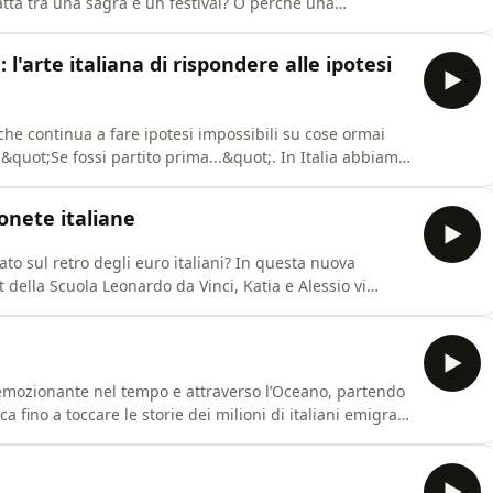
satta tra una sagra e un festival? O perché una
ell&apos;ultimo episodio della stagione 13 di 🇮🇹
pagnano in un viaggio ravvicinato attraverso le parole
l'arte italiana di rispondere alle ipotesi
che continua a fare ipotesi impossibili su cose ormai
 &quot;Se fossi partito prima...&quot;. In Italia abbiamo
 po&apos; bizzarro per stroncare questi discorsi: tirare
ata di Italiano ON-Air, Katia e Alessio prendono spunt
onete italiane
to sul retro degli euro italiani? In questa nuova
 della Scuola Leonardo da Vinci, Katia e Alessio vi
ngo tutta la penisola italiana... spendendo meno di 5
o un unico simbolo per tutte le proprie monete,
o emozionante nel tempo e attraverso l’Oceano, partendo
a fino a toccare le storie dei milioni di italiani emigrati
ande capolavoro della letteratura italiana
icco🎓 Cosa imparerai in questo episodio:80 anni di