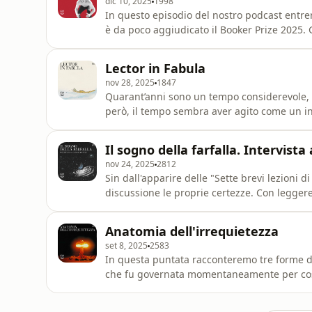
dic 10, 2025
1998
In questo episodio del nostro podcast entrer
è da poco aggiudicato il Booker Prize 2025. 
profondità di un'opera che sfugge ad ogni te
precostituite: quella stessa novità che ha pr
Lector in Fabula
nov 28, 2025
1847
Quarant’anni sono un tempo considerevole, p
però, il tempo sembra aver agito come un i
ogni nuovo autore accolto ha portato con sé
Adelphi ha scelto di affidarsi all’immaginazi
Il sogno della farfalla. Intervista 
viaggiatore
nov 24, 2025
2812
Sin dall'apparire delle "Sette brevi lezioni di 
discussione le proprie certezze. Con leggerez
relatività quantistica, senza paura di tocca
esiste. «Elettroni e mente, sassi e leggi, gi
Anatomia dell'irrequietezza
set 8, 2025
2583
In questa puntata racconteremo tre forme di 
che fu governata momentaneamente per cost
corrisponde una crescente irrequietezza geo
caos.Passeremo poi a sondare l’irrequietezza