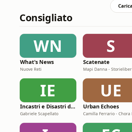
corso della sua breve vita
Carica
Consigliato
WN
S
What's News
Scatenate
Nuove Reti
IE
UE
Incastri e Disastri di Coppia
Urban Echoes
Gabriele Scapellato