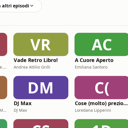
 altri episodi
VR
AC
Vade Retro Libro!
A Cuore Aperto
Mapi Danna - Storielibere.fm
Andrea Attilio Grilli
Emiliana Santoro
DM
C(
DJ Max
Cose (molto) preziose
Camilla Ferrario - Chora Media
DJ Max
Loredana Lipperini