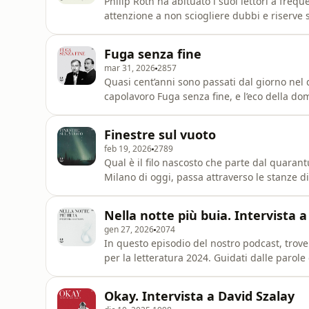
Philip Roth ha abituato i suoi lettori a frequ
attenzione a non sciogliere dubbi e riserve s
protagonista di molti fra i suoi romanzi. Fo
quella terra sconosciuta di quanto abbia fat
Fuga senza fine
mar 31, 2026
2857
Quasi cent’anni sono passati dal giorno nel
capolavoro Fuga senza fine, e l’eco della dom
memorabile finale arriva fino a noi: dove pa
puntata del nostro podcast, ne parleremo con 
Finestre sul vuoto
tre libri molt
feb 19, 2026
2789
Qual è il filo nascosto che parte dal quara
Milano di oggi, passa attraverso le stanze 
finisce per seguire le anse di un fiume della
laboratorio dove qualcuno conduce esperimen
Nella notte più buia. Intervista 
puntata de
gen 27, 2026
2074
In questo episodio del nostro podcast, trove
per la letteratura 2024. Guidati dalle parol
del "Libro bianco", suo ultimo romanzo pubb
unica di Han Kang, auguriamo dunque un gr
Okay. Intervista a David Szalay
voci.I libri d