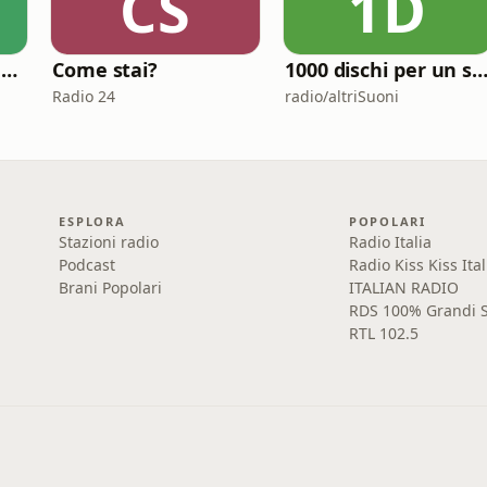
CS
1D
Finance Corner - Il podcast di Starting Finance
Come stai?
1000 dischi per un sec
Radio 24
radio/altriSuoni
ESPLORA
POPOLARI
Stazioni radio
Radio Italia
Podcast
Radio Kiss Kiss Ital
Brani Popolari
ITALIAN RADIO
RDS 100% Grandi S
RTL 102.5