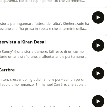
ci spaventa, ciò che respingiamo, ciò che vorremmo
 ciò che - etimologicamente - mostra: una forma
tura, dell’animo umano, della storia. Proveremo ad
storia per ingannare l'attesa dell'alba”. Sheherazade ha
sovrano che l’ha presa in sposa e che al termine della
fare con tutte dopo che la sua prima, amatissima
la ragazza interrompe il racconto sul più bello, e così
tervista a Kiran Desai
 e Sunny” è una storia d’amore, l’affresco di un cosmo
orie umane si sfiorano, si allontanano e poi tornano a
utto avviene al momento giusto: non un momento prima,
tempo che è una delle doti più preziose, nell’arsenale
Carrère
ori, crescendo li giudichiamo, e poi – con un po’ di
del suo ultimo romanzo, Emmanuel Carrère, che abbiamo
de una citazione. È in effetti una frase appropriata, per
ontenuto: amore filiale, giudizio, fortuna e perdono, in