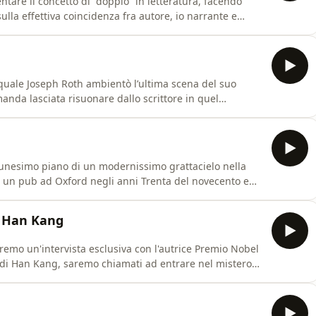
entare il concetto di “doppio” in letteratura, facendo
ulla effettiva coincidenza fra autore, io narrante e
rse, però, Roth non si è mai avventurato più a fondo in
to con il suo Operazione Shylock, profetico romanzo del
 quale Joseph Roth ambientò l’ultima scena del suo
anda lasciata risuonare dallo scrittore in quel
ssa il confine fra appartenenza e identità?In questa
scrittori, studiosi e storici, cercando fra le pagine di
ntunesimo piano di un modernissimo grattacielo nella
di un pub ad Oxford negli anni Trenta del novecento e
 provincia americana, fino alla porta di un misterioso
ti terrificanti?Per scoprirlo, ascoltate questa nuova
a Han Kang
remo un'intervista esclusiva con l'autrice Premio Nobel
e di Han Kang, saremo chiamati ad entrare nel mistero
licato da Adelphi. A tutti coloro che amano la voce
ande "benvenuti!" in questa nuova puntata di Vedere