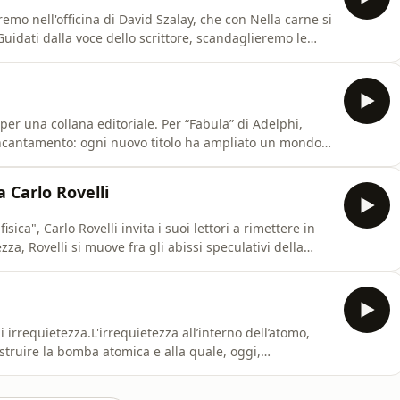
emo nell'officina di David Szalay, che con Nella carne si
Guidati dalla voce dello scrittore, scandaglieremo le
ntativo di imbrigliarne la radicale novità entro formule
ima spiazzato e poi convinto i giurati del Premio lett
er una collana editoriale. Per “Fabula” di Adelphi,
ncantamento: ogni nuovo titolo ha ampliato un mondo,
 un regno. Per celebrare questo anniversario speciale,
one e alla mano sapiente di Stefano Faravelli, artista,
a Carlo Rovelli
fisica", Carlo Rovelli invita i suoi lettori a rimettere in
za, Rovelli si muove fra gli abissi speculativi della
rne il fondo – anche perché quel fondo, secondo lui, non
udizi e galassie non sono di natura essenzialme
irrequietezza.L'irrequietezza all’interno dell’atomo,
ruire la bomba atomica e alla quale, oggi,
politica sempre più vicina al puro, ingovernabile
 dell’anima, quella di una grande scrittrice che - nel