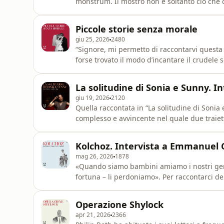
monstrum. Il mostro non è soltanto ciò che 
tenere fuori dal campo del visibile. È anche
estrema, un segno, una possibilità della na
Piccole storie senza morale
attraversare il concetto in tre
giu 25, 2026
2480
“Signore, mi permetto di raccontarvi questa 
forse trovato il modo d’incantare il crudele 
prima notte di nozze la ucciderà, come usa 
moglie lo ha tradito. Ogni mattina, all’alba, 
La solitudine di Sonia e Sunny. In
riman
giu 19, 2026
2120
Quella raccontata in “La solitudine di Sonia
complesso e avvincente nel quale due traiett
convergere, entrando in collisione. Qui, t
non un momento dopo. E di questo senso del 
Kolchoz. Intervista a Emmanuel 
di cui d
mag 26, 2026
1878
«Quando siamo bambini amiamo i nostri genit
fortuna – li perdoniamo». Per raccontarci 
intervistato, prende in prestito da Oscar Wil
cominciare a dire di quello che nel libro è c
Operazione Shylock
“Ko
apr 21, 2026
2366