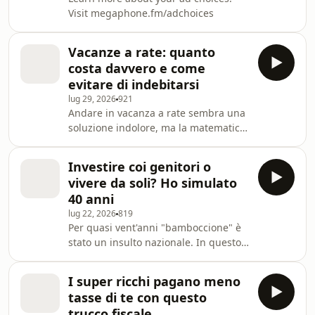
ma la storia dimostra che questo
Visit megaphone.fm/adchoices
scenario si è già verificato con lo
stesso identico finale. In questo vide
Vacanze a rate: quanto
costa davvero e come
evitare di indebitarsi
lug 29, 2026
921
Andare in vacanza a rate sembra una
soluzione indolore, ma la matematica
finanziaria racconta un'altra storia.
Con un importo medio richiesto di
Investire coi genitori o
5.400 euro restituito in 50 rate da 132
vivere da soli? Ho simulato
euro, una settimana di mare finisce
40 anni
per costare 6.600 euro, con oltre 1.200
lug 22, 2026
819
euro di soli interessi e un TAEG che
Per quasi vent'anni "bamboccione" è
supera il 10%. In questo video
stato un insulto nazionale. In questo
analizziamo i dati ufficiali di Banca
video mettiamo alla prova il luogo
d'Italia, ISTAT, FABI e Confcomm
comune con la matematica e un foglio
I super ricchi pagano meno
di calcolo, mettendo a confronto due
tasse di te con questo
ragazzi di 26 anni con lo stesso
trucco fiscale