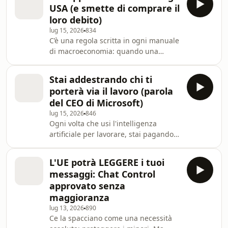
Pelosi ha sovraperformato l'S&P 500,
USA (e smette di comprare il
registrando un +25% contro il +17%
loro debito)
del mercato. A fine giugno, la Pelosi
lug 15, 2026
834
ha incrementato due posizioni chiave:
C’è una regola scritta in ogni manuale
Uber e Intel. In questo video facciamo
di macroeconomia: quando una
un'analisi operativa "a tavolino"
banca centrale alza i tassi, la sua
partendo proprio da queste i
valuta si rafforza. Eppure, dopo il
Stai addestrando chi ti
rialzo storico della Bank of Japan
porterà via il lavoro (parola
all'1% (il massimo da 31 anni), lo Yen è
del CEO di Microsoft)
crollato ai minimi dal 1986. Perché i
lug 15, 2026
846
manuali stanno fallendo? La risposta
Ogni volta che usi l'intelligenza
sta in un concetto chiave che la Banca
artificiale per lavorare, stai pagando
dei Regolamenti Internazionali indica
due volte. La prima volta con i soldi
come il rischio principale di q
dell'abbonamento. La seconda con il
L'UE potrà LEGGERE i tuoi
tuo mestiere: la conoscenza e
messaggi: Chat Control
l'esperienza che le regali prompt
approvato senza
dopo prompt. In questo video
maggioranza
analizziamo il saggio di Satya Nadella
lug 13, 2026
890
(CEO di Microsoft) sul "Paradosso
Ce la spacciano come una necessità
dell'Informazione Rovesciato".