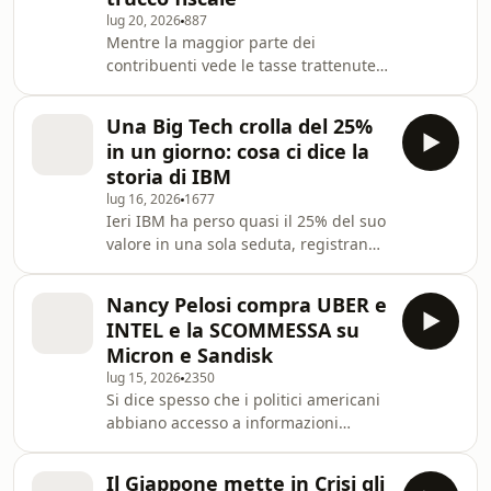
stipendio di 1.400€ netti al mese: uno
lug 20, 2026
887
va a vivere in affitto, l'altro resta a
Mentre la maggior parte dei
casa dei genitori e investe la
contribuenti vede le tasse trattenute
differenza. Analizziamo i dati reali di
direttamente dalla busta paga, esiste
Eurostat, ISTAT e OCSE sull'emanc
una categoria di super ricchi che si
Una Big Tech crolla del 25%
muove all'interno di un sistema fiscale
in un giorno: cosa ci dice la
completamente diverso. Non si tratta
storia di IBM
di evasione fiscale o di paradisi
lug 16, 2026
1677
tropicali, ma di un meccanismo
Ieri IBM ha perso quasi il 25% del suo
perfettamente legale noto come "Buy,
valore in una sola seduta, registrando
Borrow, Die" (Compra, Indebitati,
il peggior giorno di borsa della sua
Muori). In questo video analizziamo
storia moderna. Com'è possibile che
nel detta
Nancy Pelosi compra UBER e
un peggioramento delle stime di
INTEL e la SCOMMESSA su
appena il 3% sui risultati preliminari
Micron e Sandisk
del Q2 2026 produca un crollo simile?
lug 15, 2026
2350
In questo video analizziamo la
Si dice spesso che i politici americani
matematica delle aspettative e il
abbiano accesso a informazioni
meccanismo della doppia contrazione
privilegiate, ed effettivamente i dati
(utili e multipli) che spiega questo c
parlano chiaro: il portafoglio di Nancy
Il Giappone mette in Crisi gli