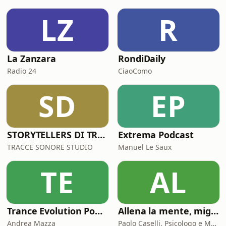
LZ
R
La Zanzara
RondiDaily
Radio 24
CiaoComo
SD
EP
STORYTELLERS DI TRACCESONORE STUDIO
Extrema Podcast
TRACCE SONORE STUDIO
Manuel Le Saux
TE
AL
Trance Evolution Podcast
Allena la mente, migliora la tua vita. Psicologia, mental training e crescita personale
Andrea Mazza
Paolo Caselli, Psicologo e Mental Trainer