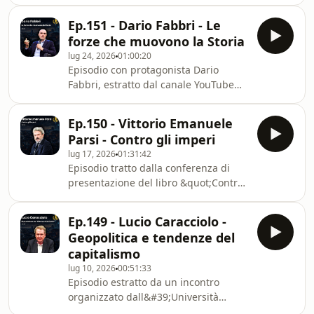
Limes fa un&#39;ottima e completa
analisi del momento americano.
Ep.151 - Dario Fabbri - Le
L&#39;intervento è estratto da un
forze che muovono la Storia
webinar del 15 gennaio 2026.Video
lug 24, 2026
01:00:20
originale su YouTube:
Episodio con protagonista Dario
https://www.youtube.com/watch?
Fabbri, estratto dal canale YouTube
v=rUMJY9Y6CbQ Link a Imperium
Cara Beltà.Viene proposto
Podcast - Geopolitica:
l&#39;incontro intitolato &quot;Le
https://open.spotify.com/show/0PY9nEbUWfye0XEw
Ep.150 - Vittorio Emanuele
forze che muovono la Storia&quot;
Parsi - Contro gli imperi
tenutosi da remoto il 4 luglio 2026 dal
lug 17, 2026
01:31:42
West Coast Meeting di Finale
Episodio tratto dalla conferenza di
Ligure.Video originale:
presentazione del libro &quot;Contro
https://www.youtube.com/watch?
gli imperi&quot; di Vittorio Emanuele
v=pHz02BrnsMELink a Imperium
Parsi.Incontro organizzato dalla
Podcast - Geopolitica:
Ep.149 - Lucio Caracciolo -
Accademia delle Scienze di Torino.
https://open.spotify.com/show/0PY9nEbUWfye0XEw
Geopolitica e tendenze del
Video originale su YouTube:
capitalismo
https://www.youtube.com/watch?
lug 10, 2026
00:51:33
v=nlHW9bk8i_A Link a Imperium
Episodio estratto da un incontro
Podcast Geopolitica:
organizzato dall&#39;Università
https://open.spotify.com/show/0PY9nEbUWfye0XEw
Federico II di Napoli sul libro