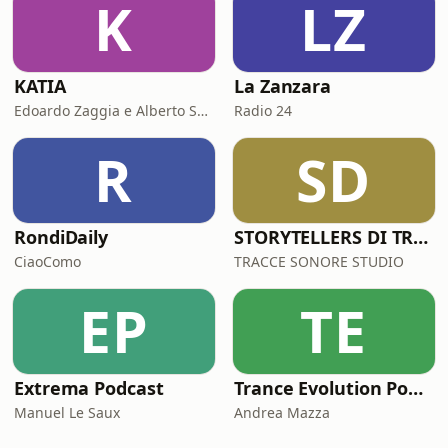
K
LZ
KATIA
La Zanzara
Edoardo Zaggia e Alberto Sacco
Radio 24
R
SD
RondiDaily
STORYTELLERS DI TRACCESONORE STUDIO
CiaoComo
TRACCE SONORE STUDIO
EP
TE
Extrema Podcast
Trance Evolution Podcast
Manuel Le Saux
Andrea Mazza