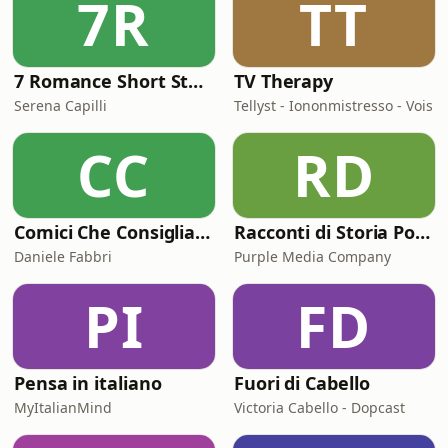
7R
TT
7 Romance Short Stories in Italian (Graded Reader for Intermediate Learners (CEFR B1-B2)
TV Therapy
Serena Capilli
Tellyst - Iononmistresso - Vois
CC
RD
Comici Che Consigliano Cose
Racconti di Storia Podcast
Daniele Fabbri
Purple Media Company
PI
FD
Pensa in italiano
Fuori di Cabello
MyItalianMind
Victoria Cabello - Dopcast