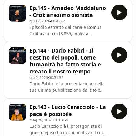
elettoralmente, avevano chiarito di
Podcast - Geopolitica:
Ep.145 - Amedeo Maddaluno
non volerlo più fare?Dario Fabbri
https://open.spotify.com/show/0PY9nEbUWfye0XEw
- Cristianesimo sionista
ospite su Rinascimento Culturale
si=d
giu 12, 2026
00:45:04
spiega cosa ha portato alla situazione
Episodio estratto dal canale Domus
attuale.Video originale su YouTube:
Orobica in cui l&#39;analista
https://www.youtube.com/watch?
geopolitico Amedeo Maddaluno
v=lOWFuBqFp7c Link a Imperium
espone alcuni aspetti estremamente
Podcast - Geopolitica:
Ep.144 - Dario Fabbri - Il
interessanti del cristianesimo interno
https://open.spotify.com/show/0PY9n
destino dei popoli. Come
agli Stati Uniti d&#39;America e il suo
l’umanità ha fatto storia e
legame con il sionismo.Video
creato il nostro tempo
originale:
giu 5, 2026
00:51:32
https://www.youtube.com/watch?
Dario Fabbri e la presentazione della
v=k1gum4KWXHI Link a Imperium
sua ultima pubblicazione dal titolo
Podcast - Geopolitica:
&quot;Il destino dei popoli&quot; a
https://open.spotify.com/show/0PY9nEbUWfye0XEw
Palazzo Ducale di Genova.Video
si=fb0d4c70966d4
Ep.143 - Lucio Caracciolo - La
originale:
pace è possibile
https://www.youtube.com/watch?
mag 29, 2026
01:13:54
v=jm68S7tZzJY Link a Imperium
Lucio Caracciolo è il protagonista di
Podcast - Geopolitica:
questo episodio in cui analizza il ruolo
https://open.spotify.com/show/0PY9nEbUWfye0XEw