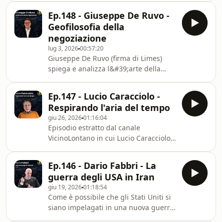
&quot;Libercomunismo&quot; di
Ep.148 - Giuseppe De Ruvo -
Emiliano Brancaccio. Estratti solo
Geofilosofia della
degli interventi di Lucio
negoziazione
Caracciolo.Video originale su YouTube:
lug 3, 2026
00:57:20
https://www.youtube.com/watch?
Giuseppe De Ruvo (firma di Limes)
v=hAPLkqs_8Pw Link a Imperium
spiega e analizza l&#39;arte della
Podcast - Geopolitica:
negoziazione che in questa epoca sta
https://open.spotify.com/show/0PY9nEbUWfye0XEw
diventando sempre più centrale per
Ep.147 - Lucio Caracciolo -
la nostra comprensione
Respirando l'aria del tempo
dell&#39;attualità. Video originale:
giu 26, 2026
01:16:04
https://www.youtube.com/watch?
Episodio estratto dal canale
v=BgfBLn1G-xk Link a Imperium
VicinoLontano in cui Lucio Caracciolo
Podcast - Geopolitica:
traccia la sua analisi geopolitica a
https://open.spotify.com/show/0PY9nEbUWfye0XEw
tutto tondo tra Iran, Stati Uniti,
Ep.146 - Dario Fabbri - La
sviluppo dell&#39;Intelligenza
guerra degli USA in Iran
Artificiale, conflitto tra Russia e
giu 19, 2026
01:18:54
Ucraina e potenziale crisi a Taiwan.
Come è possibile che gli Stati Uniti si
Video originale:
siano impelagati in una nuova guerra
https://www.youtube.com/watch?
in medio oriente dopo che,
v=oRWgTnHNoMo Link a Imperium