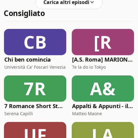
Carica altri episodi
leggere le stelle, comprendere i venti
Consigliato
o stabilire una rotta. Eppure tutti
vogliono comandare.L’unico vero
navigatore, colui che possiede la
conoscenza necessaria per guidare la
CB
[R
nave, viene ignorato e deriso.Nel
sesto libro della *Re
Chi ben comincia
[A.S. Roma] MARIONE - Il portale della ControInformazione GialloRossa
Università Ca' Foscari Venezia
Te la do io Tokyo
7R
A&
7 Romance Short Stories in Italian (Graded Reader for Intermediate Learners (CEFR B1-B2)
Appalti & Appunti - il procurement spiegato da chi lo vive
Serena Capilli
Matteo Maone
UF
LA