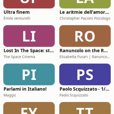
Ultra finem
Le aritmie dell'amore. Palpitazioni e tachicardia dei legami affettivi
Émile venturelli
Christopher Pacioni Psicologo
LI
RO
Lost In The Space: storie di cinema
Ranuncolo on the Road
The Space Cinema
Elisabetta Fusari | Ranuncolo Libri
PI
PS
Parlami in Italiano!
Paolo Scquizzato - 1/2 ora con donPi
Maggic
Paolo Scquizzato
FY
TT