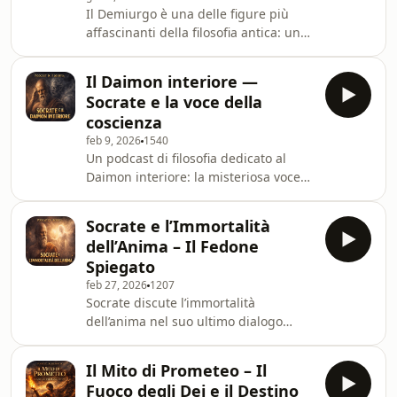
Il Demiurgo è una delle figure più
analizza il racconto in modo chiaro e
affascinanti della filosofia antica: un
profondo, mettendo in luce la
principio ordinatore che plasma il
dimensione emotiva e spirituale del
cosmo secondo ragione, misura e
mito: la poten
Il Daimon interiore —
armonia. In questo podcast
Socrate e la voce della
esploriamo il significato filosofico del
coscienza
Demiurgo, a partire dalla tradizione
feb 9, 2026
1540
platonica, per comprendere come
Un podcast di filosofia dedicato al
nasce l’idea di un’intelligenza che
Daimon interiore: la misteriosa voce
organizza la materia senza coincidere
che Socrate descrive come guida
con un dio creatore
negativa, limite morale e segnale di
assoluto.Attraverso il Time
Socrate e l’Immortalità
errore. Analizziamo il concetto nel suo
dell’Anima – Il Fedone
contesto storico e filosofico,
Spiegato
distinguendolo da interpretazioni
feb 27, 2026
1207
mistiche moderne e riportandolo al
Socrate discute l’immortalità
cuore dell’etica e della responsabilità
dell’anima nel suo ultimo dialogo
individuale.🏰 **Segui la Locanda
narrato da Platone. Analizziamo i
della Tormenta:**- YouTube →
principali argomenti filosofici, il
[@LaLocandaDella
Il Mito di Prometeo – Il
contesto della morte del filosofo e il
Fuoco degli Dei e il Destino
significato metafisico delle sue tesi.