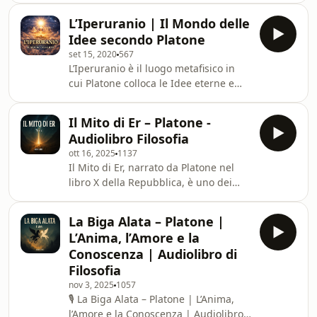
settimo libro della Repubblica.
L’Iperuranio | Il Mondo delle
Attraverso l’immagine di uomini
Idee secondo Platone
incatenati che scambiano le ombre
set 15, 2020
567
per realtà, il filosofo riflette sul
L’Iperuranio è il luogo metafisico in
rapporto tra ignoranza e conoscenza,
cui Platone colloca le Idee eterne e
apparenza e verità.In questo podcast
perfette, modelli immutabili di tutte le
analizziamo il significato filosofico del
cose sensibili. In questo podcast
mito, il percorso di liberazione dell’
Il Mito di Er – Platone -
esploriamo il significato filosofico
Audiolibro Filosofia
dell’Iperuranio, il suo rapporto con il
ott 16, 2025
1137
mondo materiale e il ruolo della
Il Mito di Er, narrato da Platone nel
conoscenza come ricordo di una
libro X della Repubblica, è uno dei
verità originaria.Attraverso il pensiero
racconti più affascinanti della filosofia
platonico analizziamo la distinzione
antica.Una visione sorprendente
tra apparenza e realtà, tra opi
La Biga Alata – Platone |
dell’aldilà, della giustizia e del destino
L’Anima, l’Amore e la
dell’anima dopo la morte, che unisce
Conoscenza | Audiolibro di
mito e riflessione
Filosofia
filosofica.Immergetevi in questo
nov 3, 2025
1057
audiolibro con la voce della Locanda
🎙️ La Biga Alata – Platone | L’Anima,
della Tormenta, per scoprire come
l’Amore e la Conoscenza | Audiolibro
Platone immaginava il viaggio