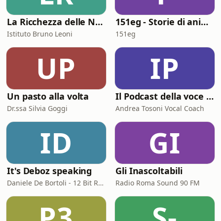
La Ricchezza delle Nazioni
151eg - Storie di animazione
Istituto Bruno Leoni
151eg
UP
IP
Un pasto alla volta
Il Podcast della voce e del canto
Dr.ssa Silvia Goggi
Andrea Tosoni Vocal Coach
ID
GI
It's Deboz speaking
Gli Inascoltabili
Daniele De Bortoli - 12 Bit Retrogaming Trieste
Radio Roma Sound 90 FM
P3
S-