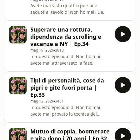
Avete mai visto quattro persone
essere incredibilmente belli o
sedute al tavolo di Non ho mai? Da
incredibilmente simpatici... voi da che
oggi potrete rispondere "fatto"! In
parte state? Ma non di
questo episodio Giulia e Claudio
Superare una rottura,
hanno invitato Mattiratti e Altea per
dipendenza da scrolling e
condividere un po' di Non ho mai in
vacanze a NY | Ep.34
compagnia di amici fidati (forse). Ad
mag 19, 2026
3818
esempio: avete mai organizzato un
In questo episodio di Non ho mai:
addio al nubilato? E come vi
avete mai attraversato la fase
immaginate il vostro? Avete mai
dell’autocommiserazione dopo essere
mentito sul contenuto della playlist "i
stati lasciati? E quali sono le regole
miei brani più a
Tipi di personalità, cose da
per superare una rottura? Avete mai
pigri e gite fuori porta |
fatto un viaggio negli Stati Uniti? Siete
Ep.33
team New York o team Los Angeles?! E
mag 12, 2026
3451
perché in vacanza riusciamo ad
In questo episodio di Non ho mai:
essere la versione migliore di noi?! E
avete mai provato la tecnica del
poi... Avete mai sentito parlare del
manifesting? E cosa vi dice
phubbing? Sappiate che potreste
quell'insopportabile vocina nella
essern
Mutuo di coppia, boomerate
testa?! Siete mai stati a fare una
e vita dopo i 70 anni | Ep.32