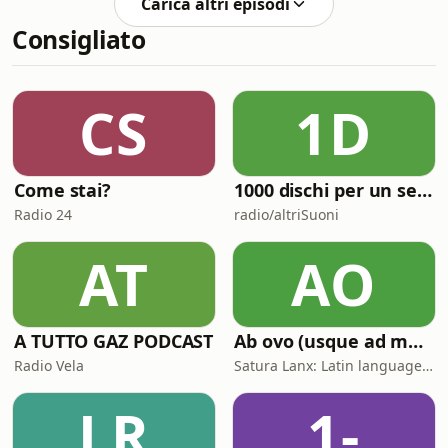
Carica altri episodi
shit!"? Quand'è che si comincia a
Consigliato
diventare vecchi (o forse
semplicemente adulti)? Siete mai stati
coinvolti in un video saluto per un
compleanno? Giulia ha una tecnica
CS
1D
infallibile da consigliarvi... "...Ma di
ques
Come stai?
1000 dischi per un secolo
Radio 24
radio/altriSuoni
AT
AO
A TUTTO GAZ PODCAST
Ab ovo (usque ad mala)
Radio Vela
Satura Lanx: Latin language and literature for beginners.
LR
1-