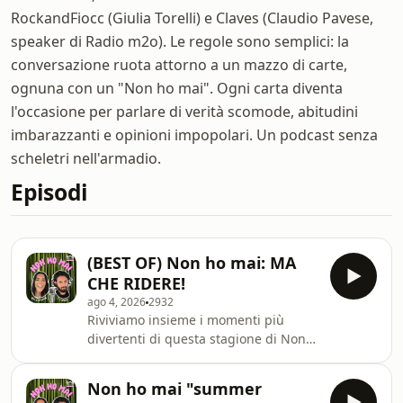
RockandFiocc (Giulia Torelli) e Claves (Claudio Pavese,
speaker di Radio m2o). Le regole sono semplici: la
conversazione ruota attorno a un mazzo di carte,
ognuna con un "Non ho mai". Ogni carta diventa
l'occasione per parlare di verità scomode, abitudini
imbarazzanti e opinioni impopolari. Un podcast senza
scheletri nell'armadio.
Episodi
(BEST OF) Non ho mai: MA
CHE RIDERE!
ago 4, 2026
2932
Riviviamo insieme i momenti più
divertenti di questa stagione di Non
ho mai! Learn more about your ad
choices. Visit
Non ho mai "summer
megaphone.fm/adchoices