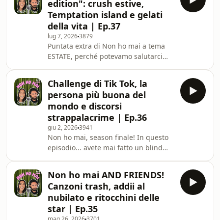
edition": crush estive,
Temptation island e gelati
della vita | Ep.37
lug 7, 2026
3879
Puntata extra di Non ho mai a tema
ESTATE, perché potevamo salutarci
senza parlare della stagione più bella
dell'anno?! In questo episodio: avete
Challenge di Tik Tok, la
mai avuto una crush estiva? Perché
persona più buona del
sono così perfette e puntualmente
mondo e discorsi
destinate a finire? Avete mai fatto una
strappalacrime | Ep.36
lista gelati definitiva? Che gusti
giu 2, 2026
3941
scegliete se portate una vaschetta a
Non ho mai, season finale! In questo
casa di amici? E poi... avete mai preso
episodio... avete mai fatto un blind
un aereo per fare una sorpresa al
ranking su tik tok?! O una "this or
that" challenge? E soprattutto...
Non ho mai AND FRIENDS!
potevamo togliere ai regaz il
Canzoni trash, addii al
privilegio di cimentarsi con
nubilato e ritocchini delle
entrambe?! Piccole anticipazioni:
star | Ep.35
secondo voi chi è la persona più
mag 26, 2026
3701
buona del mondo? E tra scegliere di