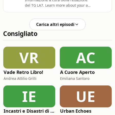
del TG LA7. Learn more about your ad
choices. Visit
megaphone.fm/adchoices
Carica altri episodi
Consigliato
VR
AC
Vade Retro Libro!
A Cuore Aperto
Andrea Attilio Grilli
Emiliana Santoro
IE
UE
Incastri e Disastri di Coppia
Urban Echoes