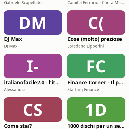
Gabriele Scapellato
Camilla Ferrario - Chora Media
DM
C(
DJ Max
Cose (molto) preziose
DJ Max
Loredana Lipperini
I-
FC
italianofacile2.0 - l'italiano con le canzoni
Finance Corner - Il podcast di Starting Finance
Alessandra
Starting Finance
CS
1D
Come stai?
1000 dischi per un secolo