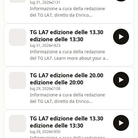
lug 31, 2026
2131
Informazione a cura della redazione
del TG LA7, diretto da Enrico
Mentana. Learn more about your ad
choices. Visit
TG LA7 edizione delle 13.30
megaphone.fm/adchoices
edizione delle 13:30
lug 31, 2026
1823
Informazione a cura della redazione
del TG LA7. Learn more about your ad
choices. Visit
megaphone.fm/adchoices
TG LA7 edizione delle 20.00
edizione delle 20:00
lug 29, 2026
2108
Informazione a cura della redazione
del TG LA7, diretto da Enrico
Mentana. Learn more about your ad
choices. Visit
TG LA7 edizione delle 13.30
megaphone.fm/adchoices
edizione delle 13:30
lug 29, 2026
1850
Informazione a cura della redazione